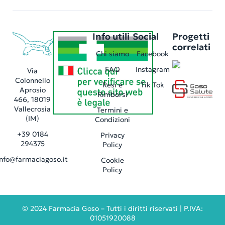
Info utili
Social
Progetti
correlati
Chi siamo
Facebook
FAQ
Instagram
Via
Colonnello
Resi e
Tik Tok
Aprosio
Rimborsi
466, 18019
Vallecrosia
Termini e
(IM)
Condizioni
+39 0184
Privacy
294375
Policy
info@farmaciagoso.it
Cookie
Policy
©
2024
Farmacia Goso – Tutti i diritti riservati | P.IVA:
01051920088