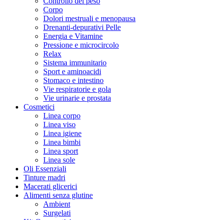
Controllo del peso
Corpo
Dolori mestruali e menopausa
Drenanti-depurativi Pelle
Energia e Vitamine
Pressione e microcircolo
Relax
Sistema immunitario
Sport e aminoacidi
Stomaco e intestino
Vie respiratorie e gola
Vie urinarie e prostata
Cosmetici
Linea corpo
Linea viso
Linea igiene
Linea bimbi
Linea sport
Linea sole
Oli Essenziali
Tinture madri
Macerati glicerici
Alimenti senza glutine
Ambient
Surgelati