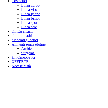
Cosmetici
Linea corpo
Linea viso
Linea igiene
Linea bimbi
Linea sport
Linea sole
Oli Essenziali
Tinture madri
Macerati glicerici
Alimenti senza glutine
Ambient
Surgelati
Kit Omeopatici
OFFERTE
Accessibilità