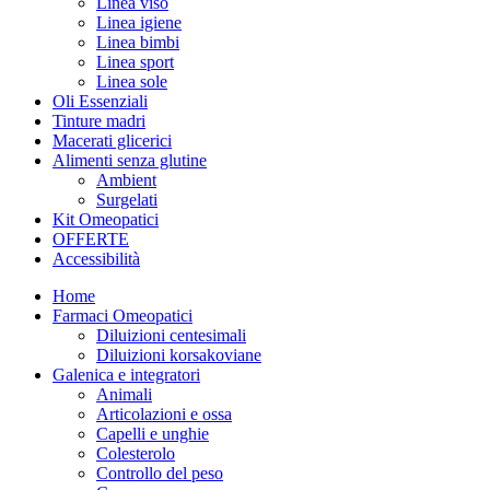
Linea viso
Linea igiene
Linea bimbi
Linea sport
Linea sole
Oli Essenziali
Tinture madri
Macerati glicerici
Alimenti senza glutine
Ambient
Surgelati
Kit Omeopatici
OFFERTE
Accessibilità
Home
Farmaci Omeopatici
Diluizioni centesimali
Diluizioni korsakoviane
Galenica e integratori
Animali
Articolazioni e ossa
Capelli e unghie
Colesterolo
Controllo del peso