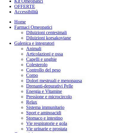
Kit Omeopatici
OFFERTE
Accessibilità
Home
Farmaci Omeopatici
Diluizioni centesimali
Diluizioni korsakoviane
Galenica e integratori
Animali
Articolazioni e ossa
Capelli e unghie
Colesterolo
Controllo del peso
Corpo
Dolori mestruali e menopausa
Drenanti-depurativi Pelle
Energia e Vitamine
Pressione e microcircolo
Relax
Sistema immunitario
Sport e aminoacidi
Stomaco e intestino
Vie respiratorie e gola
Vie urinarie e prostata