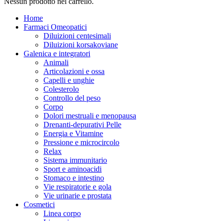
Nessun prodotto nel carrello.
Home
Farmaci Omeopatici
Diluizioni centesimali
Diluizioni korsakoviane
Galenica e integratori
Animali
Articolazioni e ossa
Capelli e unghie
Colesterolo
Controllo del peso
Corpo
Dolori mestruali e menopausa
Drenanti-depurativi Pelle
Energia e Vitamine
Pressione e microcircolo
Relax
Sistema immunitario
Sport e aminoacidi
Stomaco e intestino
Vie respiratorie e gola
Vie urinarie e prostata
Cosmetici
Linea corpo