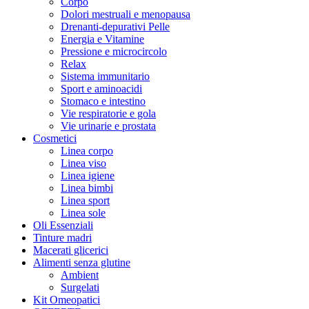
Corpo
Dolori mestruali e menopausa
Drenanti-depurativi Pelle
Energia e Vitamine
Pressione e microcircolo
Relax
Sistema immunitario
Sport e aminoacidi
Stomaco e intestino
Vie respiratorie e gola
Vie urinarie e prostata
Cosmetici
Linea corpo
Linea viso
Linea igiene
Linea bimbi
Linea sport
Linea sole
Oli Essenziali
Tinture madri
Macerati glicerici
Alimenti senza glutine
Ambient
Surgelati
Kit Omeopatici