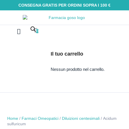
CONSEGNA GRATIS PER ORDINI SOPRA I 100 €
0
Farmaci Omeopatici
Galenica e integratori
Oli Essenziali
Tinture madri
Macerati glicerici
Alimenti senza glutine
Kit Omeopatici
Il tuo carrello
Nessun prodotto nel carrello.
Home
/
Farmaci Omeopatici
/
Diluizioni centesimali
/ Acidum
sulfuricum