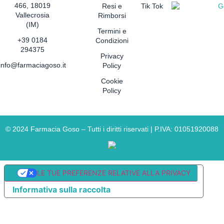
466, 18019
Resi e
Tik Tok
Vallecrosia
Rimborsi
(IM)
Termini e
+39 0184
Condizioni
294375
Privacy
info@farmaciagoso.it
Policy
Cookie
Policy
©
2024
Farmacia Goso – Tutti i diritti riservati | P.IVA: 01051920088
LE TUE PREFERENZE RELATIVE ALLA PRIVACY
Informativa sulla raccolta