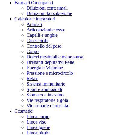
Farmaci Omeopatici
Diluizioni centesimali
Diluizioni korsakoviane
Galenica e integratori
Animali
Articolazioni e ossa
Capelli e unghie
Colesterolo
Controllo del peso
Corpo
Dolori mestruali e menopausa
Drenanti-depurativi Pelle
Energia e Vitamine
Pressione e microcircolo
Relax
Sistema immunitario
Sport e aminoacidi
Stomaco e intestino
Vie respiratorie e gola
Vie urinarie e prostata
Cosmetici
Linea corpo
Linea viso
Linea igiene
Linea bimbi