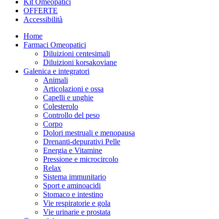
Kit Omeopatici
OFFERTE
Accessibilità
Home
Farmaci Omeopatici
Diluizioni centesimali
Diluizioni korsakoviane
Galenica e integratori
Animali
Articolazioni e ossa
Capelli e unghie
Colesterolo
Controllo del peso
Corpo
Dolori mestruali e menopausa
Drenanti-depurativi Pelle
Energia e Vitamine
Pressione e microcircolo
Relax
Sistema immunitario
Sport e aminoacidi
Stomaco e intestino
Vie respiratorie e gola
Vie urinarie e prostata