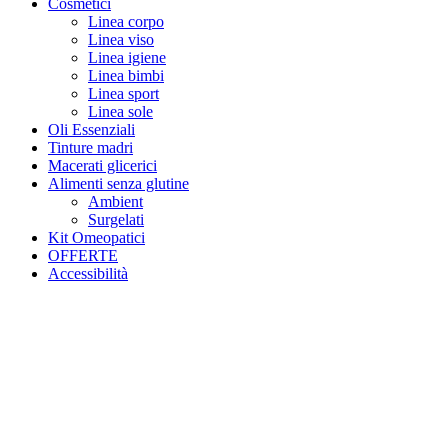
Cosmetici
Linea corpo
Linea viso
Linea igiene
Linea bimbi
Linea sport
Linea sole
Oli Essenziali
Tinture madri
Macerati glicerici
Alimenti senza glutine
Ambient
Surgelati
Kit Omeopatici
OFFERTE
Accessibilità