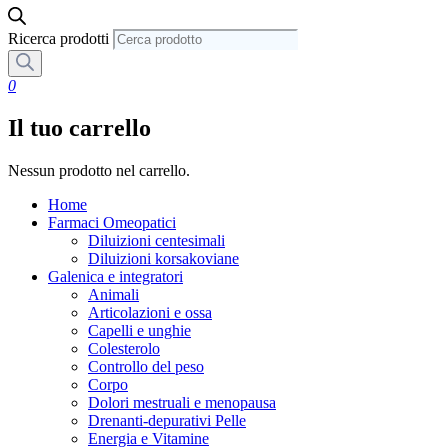
Ricerca prodotti
0
Il tuo carrello
Nessun prodotto nel carrello.
Home
Farmaci Omeopatici
Diluizioni centesimali
Diluizioni korsakoviane
Galenica e integratori
Animali
Articolazioni e ossa
Capelli e unghie
Colesterolo
Controllo del peso
Corpo
Dolori mestruali e menopausa
Drenanti-depurativi Pelle
Energia e Vitamine