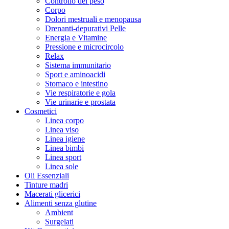
Controllo del peso
Corpo
Dolori mestruali e menopausa
Drenanti-depurativi Pelle
Energia e Vitamine
Pressione e microcircolo
Relax
Sistema immunitario
Sport e aminoacidi
Stomaco e intestino
Vie respiratorie e gola
Vie urinarie e prostata
Cosmetici
Linea corpo
Linea viso
Linea igiene
Linea bimbi
Linea sport
Linea sole
Oli Essenziali
Tinture madri
Macerati glicerici
Alimenti senza glutine
Ambient
Surgelati