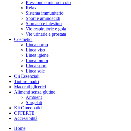
Pressione e microcircolo
Relax
Sistema immunitario
Sport e aminoacidi
Stomaco e intestino
Vie respiratorie e gola
Vie urinarie e prostata
Cosmetici
Linea corpo
Linea viso
Linea igiene
Linea bimbi
Linea sport
Linea sole
Oli Essenziali
Tinture madri
Macerati glicerici
Alimenti senza glutine
Ambient
Surgelati
Kit Omeopatici
OFFERTE
Accessibilità
Home