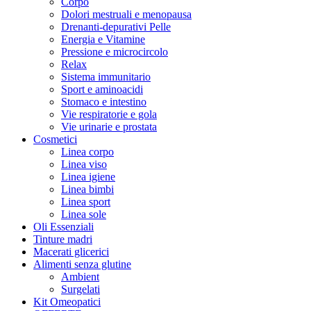
Corpo
Dolori mestruali e menopausa
Drenanti-depurativi Pelle
Energia e Vitamine
Pressione e microcircolo
Relax
Sistema immunitario
Sport e aminoacidi
Stomaco e intestino
Vie respiratorie e gola
Vie urinarie e prostata
Cosmetici
Linea corpo
Linea viso
Linea igiene
Linea bimbi
Linea sport
Linea sole
Oli Essenziali
Tinture madri
Macerati glicerici
Alimenti senza glutine
Ambient
Surgelati
Kit Omeopatici