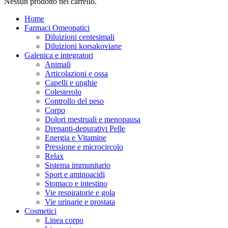
Nessun prodotto nel carrello.
Home
Farmaci Omeopatici
Diluizioni centesimali
Diluizioni korsakoviane
Galenica e integratori
Animali
Articolazioni e ossa
Capelli e unghie
Colesterolo
Controllo del peso
Corpo
Dolori mestruali e menopausa
Drenanti-depurativi Pelle
Energia e Vitamine
Pressione e microcircolo
Relax
Sistema immunitario
Sport e aminoacidi
Stomaco e intestino
Vie respiratorie e gola
Vie urinarie e prostata
Cosmetici
Linea corpo