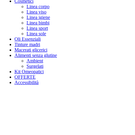
Cosmetici
Linea corpo
Linea viso
Linea igiene
Linea bimbi
Linea sport
Linea sole
Oli Essenziali
Tinture madri
Macerati glicerici
Alimenti senza glutine
Ambient
Surgelati
Kit Omeopatici
OFFERTE
Accessibilità