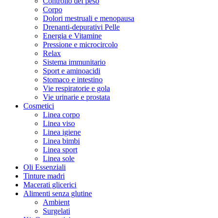
Controllo del peso
Corpo
Dolori mestruali e menopausa
Drenanti-depurativi Pelle
Energia e Vitamine
Pressione e microcircolo
Relax
Sistema immunitario
Sport e aminoacidi
Stomaco e intestino
Vie respiratorie e gola
Vie urinarie e prostata
Cosmetici
Linea corpo
Linea viso
Linea igiene
Linea bimbi
Linea sport
Linea sole
Oli Essenziali
Tinture madri
Macerati glicerici
Alimenti senza glutine
Ambient
Surgelati