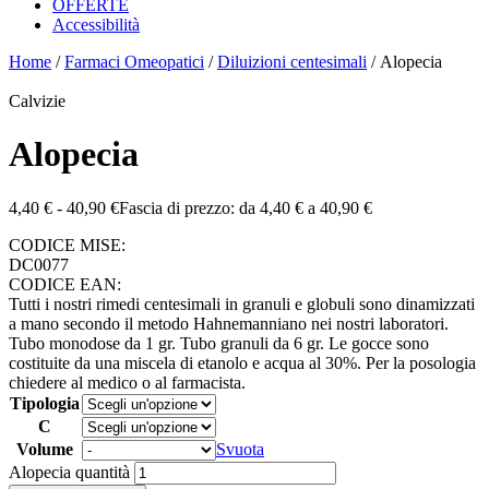
OFFERTE
Accessibilità
Home
/
Farmaci Omeopatici
/
Diluizioni centesimali
/ Alopecia
Calvizie
Alopecia
4,40
€
-
40,90
€
Fascia di prezzo: da 4,40 € a 40,90 €
CODICE MISE:
DC0077
CODICE EAN:
Tutti i nostri rimedi centesimali in granuli e globuli sono dinamizzati
a mano secondo il metodo Hahnemanniano nei nostri laboratori.
Tubo monodose da 1 gr. Tubo granuli da 6 gr. Le gocce sono
costituite da una miscela di etanolo e acqua al 30%. Per la posologia
chiedere al medico o al farmacista.
Tipologia
C
Volume
Svuota
Alopecia quantità