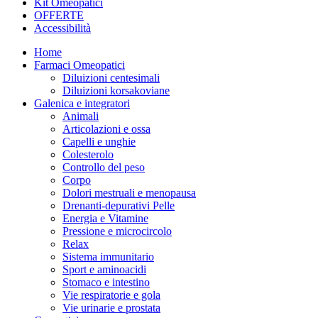
Kit Omeopatici
OFFERTE
Accessibilità
Home
Farmaci Omeopatici
Diluizioni centesimali
Diluizioni korsakoviane
Galenica e integratori
Animali
Articolazioni e ossa
Capelli e unghie
Colesterolo
Controllo del peso
Corpo
Dolori mestruali e menopausa
Drenanti-depurativi Pelle
Energia e Vitamine
Pressione e microcircolo
Relax
Sistema immunitario
Sport e aminoacidi
Stomaco e intestino
Vie respiratorie e gola
Vie urinarie e prostata