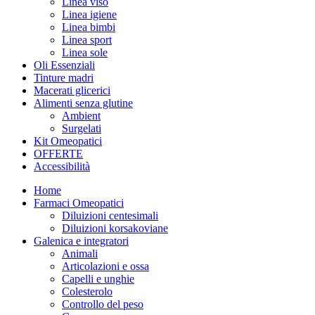
Linea viso
Linea igiene
Linea bimbi
Linea sport
Linea sole
Oli Essenziali
Tinture madri
Macerati glicerici
Alimenti senza glutine
Ambient
Surgelati
Kit Omeopatici
OFFERTE
Accessibilità
Home
Farmaci Omeopatici
Diluizioni centesimali
Diluizioni korsakoviane
Galenica e integratori
Animali
Articolazioni e ossa
Capelli e unghie
Colesterolo
Controllo del peso