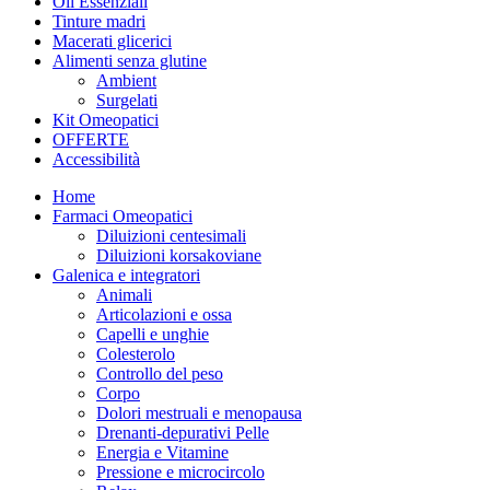
Oli Essenziali
Tinture madri
Macerati glicerici
Alimenti senza glutine
Ambient
Surgelati
Kit Omeopatici
OFFERTE
Accessibilità
Home
Farmaci Omeopatici
Diluizioni centesimali
Diluizioni korsakoviane
Galenica e integratori
Animali
Articolazioni e ossa
Capelli e unghie
Colesterolo
Controllo del peso
Corpo
Dolori mestruali e menopausa
Drenanti-depurativi Pelle
Energia e Vitamine
Pressione e microcircolo