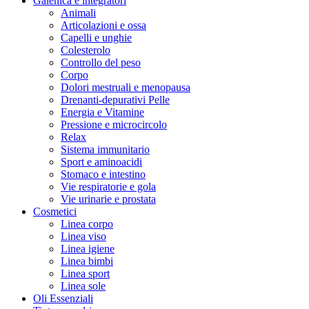
Galenica e integratori
Animali
Articolazioni e ossa
Capelli e unghie
Colesterolo
Controllo del peso
Corpo
Dolori mestruali e menopausa
Drenanti-depurativi Pelle
Energia e Vitamine
Pressione e microcircolo
Relax
Sistema immunitario
Sport e aminoacidi
Stomaco e intestino
Vie respiratorie e gola
Vie urinarie e prostata
Cosmetici
Linea corpo
Linea viso
Linea igiene
Linea bimbi
Linea sport
Linea sole
Oli Essenziali