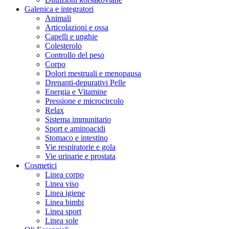
Galenica e integratori
Animali
Articolazioni e ossa
Capelli e unghie
Colesterolo
Controllo del peso
Corpo
Dolori mestruali e menopausa
Drenanti-depurativi Pelle
Energia e Vitamine
Pressione e microcircolo
Relax
Sistema immunitario
Sport e aminoacidi
Stomaco e intestino
Vie respiratorie e gola
Vie urinarie e prostata
Cosmetici
Linea corpo
Linea viso
Linea igiene
Linea bimbi
Linea sport
Linea sole