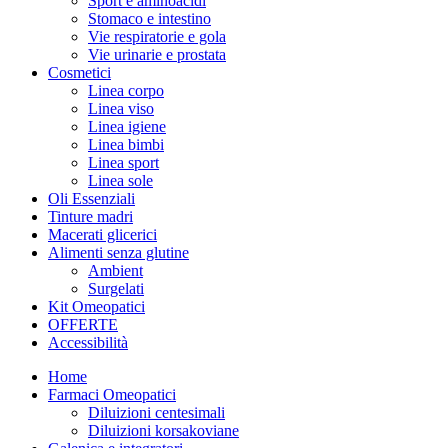
Sport e aminoacidi
Stomaco e intestino
Vie respiratorie e gola
Vie urinarie e prostata
Cosmetici
Linea corpo
Linea viso
Linea igiene
Linea bimbi
Linea sport
Linea sole
Oli Essenziali
Tinture madri
Macerati glicerici
Alimenti senza glutine
Ambient
Surgelati
Kit Omeopatici
OFFERTE
Accessibilità
Home
Farmaci Omeopatici
Diluizioni centesimali
Diluizioni korsakoviane