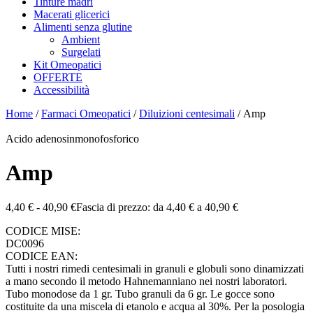
Tinture madri
Macerati glicerici
Alimenti senza glutine
Ambient
Surgelati
Kit Omeopatici
OFFERTE
Accessibilità
Home
/
Farmaci Omeopatici
/
Diluizioni centesimali
/ Amp
Acido adenosinmonofosforico
Amp
4,40
€
-
40,90
€
Fascia di prezzo: da 4,40 € a 40,90 €
CODICE MISE:
DC0096
CODICE EAN:
Tutti i nostri rimedi centesimali in granuli e globuli sono dinamizzati
a mano secondo il metodo Hahnemanniano nei nostri laboratori.
Tubo monodose da 1 gr. Tubo granuli da 6 gr. Le gocce sono
costituite da una miscela di etanolo e acqua al 30%. Per la posologia