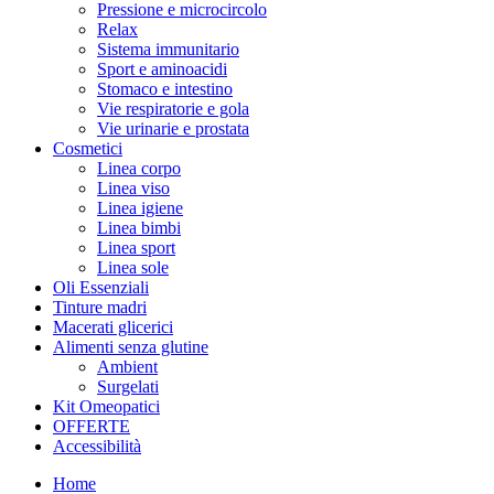
Pressione e microcircolo
Relax
Sistema immunitario
Sport e aminoacidi
Stomaco e intestino
Vie respiratorie e gola
Vie urinarie e prostata
Cosmetici
Linea corpo
Linea viso
Linea igiene
Linea bimbi
Linea sport
Linea sole
Oli Essenziali
Tinture madri
Macerati glicerici
Alimenti senza glutine
Ambient
Surgelati
Kit Omeopatici
OFFERTE
Accessibilità
Home