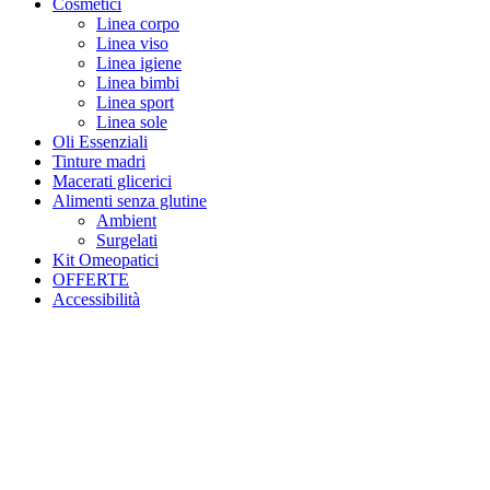
Cosmetici
Linea corpo
Linea viso
Linea igiene
Linea bimbi
Linea sport
Linea sole
Oli Essenziali
Tinture madri
Macerati glicerici
Alimenti senza glutine
Ambient
Surgelati
Kit Omeopatici
OFFERTE
Accessibilità