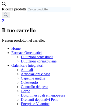
Ricerca prodotti
0
Il tuo carrello
Nessun prodotto nel carrello.
Home
Farmaci Omeopatici
Diluizioni centesimali
Diluizioni korsakoviane
Galenica e integratori
Animali
Articolazioni e ossa
Capelli e unghie
Colesterolo
Controllo del peso
Corpo
Dolori mestruali e menopausa
Drenanti-depurativi Pelle
Energia e Vitamine