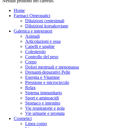
Nessun prodotto nel carrello.
Home
Farmaci Omeopatici
Diluizioni centesimali
Diluizioni korsakoviane
Galenica e integratori
Animali
Articolazioni e ossa
Capelli e unghie
Colesterolo
Controllo del peso
Corpo
Dolori mestruali e menopausa
Drenanti-depurativi Pelle
Energia e Vitamine
Pressione e microcircolo
Relax
Sistema immunitario
Sport e aminoacidi
Stomaco e intestino
Vie respiratorie e gola
Vie urinarie e prostata
Cosmetici
Linea corpo