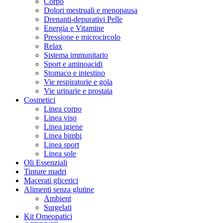
Corpo
Dolori mestruali e menopausa
Drenanti-depurativi Pelle
Energia e Vitamine
Pressione e microcircolo
Relax
Sistema immunitario
Sport e aminoacidi
Stomaco e intestino
Vie respiratorie e gola
Vie urinarie e prostata
Cosmetici
Linea corpo
Linea viso
Linea igiene
Linea bimbi
Linea sport
Linea sole
Oli Essenziali
Tinture madri
Macerati glicerici
Alimenti senza glutine
Ambient
Surgelati
Kit Omeopatici