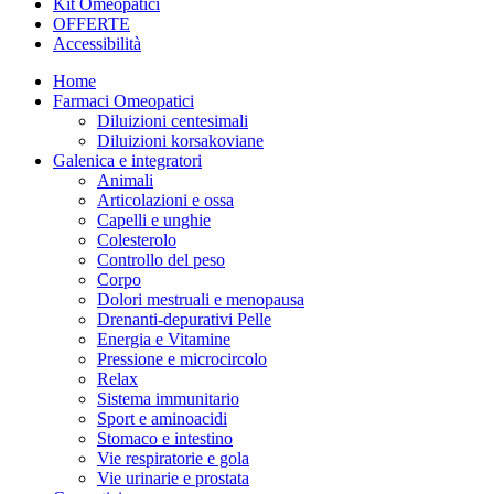
Kit Omeopatici
OFFERTE
Accessibilità
Home
Farmaci Omeopatici
Diluizioni centesimali
Diluizioni korsakoviane
Galenica e integratori
Animali
Articolazioni e ossa
Capelli e unghie
Colesterolo
Controllo del peso
Corpo
Dolori mestruali e menopausa
Drenanti-depurativi Pelle
Energia e Vitamine
Pressione e microcircolo
Relax
Sistema immunitario
Sport e aminoacidi
Stomaco e intestino
Vie respiratorie e gola
Vie urinarie e prostata