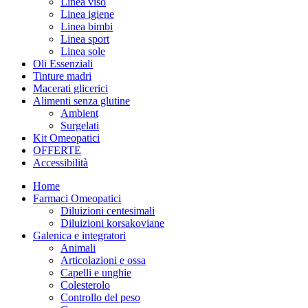
Linea viso
Linea igiene
Linea bimbi
Linea sport
Linea sole
Oli Essenziali
Tinture madri
Macerati glicerici
Alimenti senza glutine
Ambient
Surgelati
Kit Omeopatici
OFFERTE
Accessibilità
Home
Farmaci Omeopatici
Diluizioni centesimali
Diluizioni korsakoviane
Galenica e integratori
Animali
Articolazioni e ossa
Capelli e unghie
Colesterolo
Controllo del peso