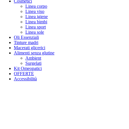
Cosmetici
Linea corpo
Linea viso
Linea igiene
Linea bimbi
Linea sport
Linea sole
Oli Essenziali
Tinture madri
Macerati glicerici
Alimenti senza glutine
Ambient
Surgelati
Kit Omeopatici
OFFERTE
Accessibilità