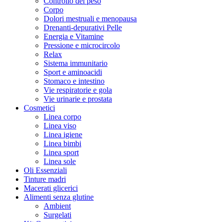
Controllo del peso
Corpo
Dolori mestruali e menopausa
Drenanti-depurativi Pelle
Energia e Vitamine
Pressione e microcircolo
Relax
Sistema immunitario
Sport e aminoacidi
Stomaco e intestino
Vie respiratorie e gola
Vie urinarie e prostata
Cosmetici
Linea corpo
Linea viso
Linea igiene
Linea bimbi
Linea sport
Linea sole
Oli Essenziali
Tinture madri
Macerati glicerici
Alimenti senza glutine
Ambient
Surgelati