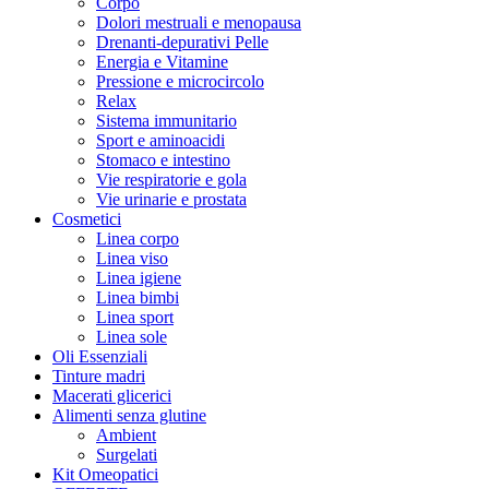
Corpo
Dolori mestruali e menopausa
Drenanti-depurativi Pelle
Energia e Vitamine
Pressione e microcircolo
Relax
Sistema immunitario
Sport e aminoacidi
Stomaco e intestino
Vie respiratorie e gola
Vie urinarie e prostata
Cosmetici
Linea corpo
Linea viso
Linea igiene
Linea bimbi
Linea sport
Linea sole
Oli Essenziali
Tinture madri
Macerati glicerici
Alimenti senza glutine
Ambient
Surgelati
Kit Omeopatici