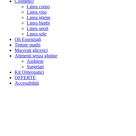
Cosmetici
Linea corpo
Linea viso
Linea igiene
Linea bimbi
Linea sport
Linea sole
Oli Essenziali
Tinture madri
Macerati glicerici
Alimenti senza glutine
Ambient
Surgelati
Kit Omeopatici
OFFERTE
Accessibilità