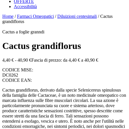
OFFERTE
Accessibilità
Home
/
Farmaci Omeopatici
/
Diluizioni centesimali
/ Cactus
grandiflorus
Cactus a foglie granndi
Cactus grandiflorus
4,40
€
-
40,90
€
Fascia di prezzo: da 4,40 € a 40,90 €
CODICE MISE:
DC0262
CODICE EAN:
Cactus grandiflorus, derivato dalla specie Selenicereus spinulosus
della famiglia delle Cactaceae, è un noto medicinale omeopatico con
marcata influenza sulle fibre muscolari circolari. La sua azione è
particolarmente pronunciata su cuore e sistema arterioso, dove
produce caratteristiche sensazioni costrittive, spesso descritte come
essere stretti da una fascia di ferro. Tali sensazioni possono
estendersi a esofago, vescica e utero. È noto anche per l'utilità nelle
condizioni emorragiche, nei sintomi periodici, nei dolori spasmodici