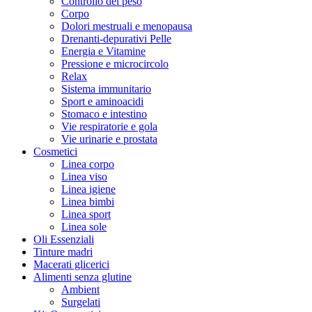
Controllo del peso
Corpo
Dolori mestruali e menopausa
Drenanti-depurativi Pelle
Energia e Vitamine
Pressione e microcircolo
Relax
Sistema immunitario
Sport e aminoacidi
Stomaco e intestino
Vie respiratorie e gola
Vie urinarie e prostata
Cosmetici
Linea corpo
Linea viso
Linea igiene
Linea bimbi
Linea sport
Linea sole
Oli Essenziali
Tinture madri
Macerati glicerici
Alimenti senza glutine
Ambient
Surgelati