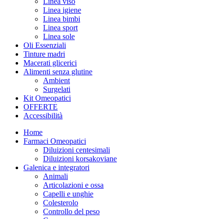
Linea viso
Linea igiene
Linea bimbi
Linea sport
Linea sole
Oli Essenziali
Tinture madri
Macerati glicerici
Alimenti senza glutine
Ambient
Surgelati
Kit Omeopatici
OFFERTE
Accessibilità
Home
Farmaci Omeopatici
Diluizioni centesimali
Diluizioni korsakoviane
Galenica e integratori
Animali
Articolazioni e ossa
Capelli e unghie
Colesterolo
Controllo del peso