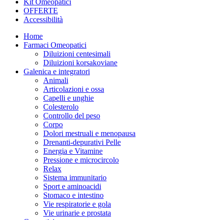
Kit Omeopatici
OFFERTE
Accessibilità
Home
Farmaci Omeopatici
Diluizioni centesimali
Diluizioni korsakoviane
Galenica e integratori
Animali
Articolazioni e ossa
Capelli e unghie
Colesterolo
Controllo del peso
Corpo
Dolori mestruali e menopausa
Drenanti-depurativi Pelle
Energia e Vitamine
Pressione e microcircolo
Relax
Sistema immunitario
Sport e aminoacidi
Stomaco e intestino
Vie respiratorie e gola
Vie urinarie e prostata