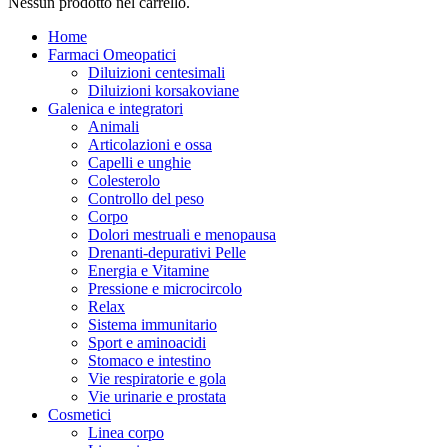
Nessun prodotto nel carrello.
Home
Farmaci Omeopatici
Diluizioni centesimali
Diluizioni korsakoviane
Galenica e integratori
Animali
Articolazioni e ossa
Capelli e unghie
Colesterolo
Controllo del peso
Corpo
Dolori mestruali e menopausa
Drenanti-depurativi Pelle
Energia e Vitamine
Pressione e microcircolo
Relax
Sistema immunitario
Sport e aminoacidi
Stomaco e intestino
Vie respiratorie e gola
Vie urinarie e prostata
Cosmetici
Linea corpo