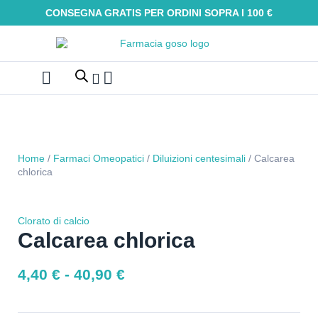
CONSEGNA GRATIS PER ORDINI SOPRA I 100 €
Farmaci Omeopatici
Galenica e integratori
Oli Essenziali
Tinture madri
Macerati glicerici
Alimenti senza glutine
Kit Omeopatici
Home
/
Farmaci Omeopatici
/
Diluizioni centesimali
/ Calcarea
chlorica
Clorato di calcio
Calcarea chlorica
4,40
€
-
40,90
€