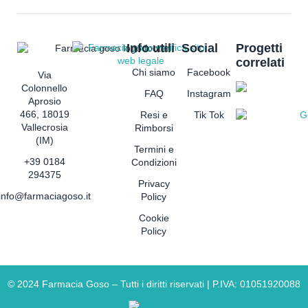
Info utili
Social
Progetti
correlati
Chi siamo
Facebook
Via
Colonnello
FAQ
Instagram
Aprosio
466, 18019
Resi e
Tik Tok
Vallecrosia
Rimborsi
(IM)
Termini e
+39 0184
Condizioni
294375
Privacy
info@farmaciagoso.it
Policy
Cookie
Policy
©
2024
Farmacia Goso – Tutti i diritti riservati | P.IVA: 01051920088