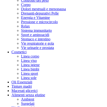
Controllo del peso
Corpo
Dolori mestruali e menopausa
Drenanti-depurativi Pelle
Energia e Vitamine
Pressione e microcircolo
Relax
Sistema immunitario
Sport e aminoacidi
Stomaco e intestino
Vie respiratorie e gola
Vie urinarie e prostata
Cosmetici
Linea corpo
Linea viso
Linea igiene
Linea bimbi
Linea sport
Linea sole
Oli Essenziali
Tinture madri
Macerati glicerici
Alimenti senza glutine
Ambient
Surgelati