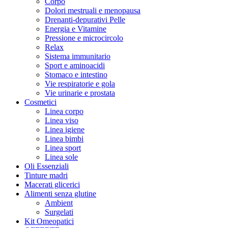
Corpo
Dolori mestruali e menopausa
Drenanti-depurativi Pelle
Energia e Vitamine
Pressione e microcircolo
Relax
Sistema immunitario
Sport e aminoacidi
Stomaco e intestino
Vie respiratorie e gola
Vie urinarie e prostata
Cosmetici
Linea corpo
Linea viso
Linea igiene
Linea bimbi
Linea sport
Linea sole
Oli Essenziali
Tinture madri
Macerati glicerici
Alimenti senza glutine
Ambient
Surgelati
Kit Omeopatici