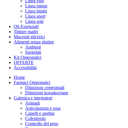
Linea viso
Linea igiene
Linea bimbi
Linea sport
Linea sole
Oli Essenziali
Tinture madri
Macerati glicerici
Alimenti senza glutine
Ambient
Surgelati
Kit Omeopatici
OFFERTE
Accessibilità
Home
Farmaci Omeopatici
Diluizioni centesimali
Diluizioni korsakoviane
Galenica e integratori
Animali
Articolazioni e ossa
Capelli e unghie
Colesterolo
Controllo del peso