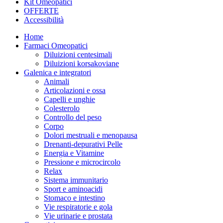
Kit Omeopatici
OFFERTE
Accessibilità
Home
Farmaci Omeopatici
Diluizioni centesimali
Diluizioni korsakoviane
Galenica e integratori
Animali
Articolazioni e ossa
Capelli e unghie
Colesterolo
Controllo del peso
Corpo
Dolori mestruali e menopausa
Drenanti-depurativi Pelle
Energia e Vitamine
Pressione e microcircolo
Relax
Sistema immunitario
Sport e aminoacidi
Stomaco e intestino
Vie respiratorie e gola
Vie urinarie e prostata