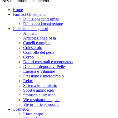
Nessun prodotto nel carrello.
Home
Farmaci Omeopatici
Diluizioni centesimali
Diluizioni korsakoviane
Galenica e integratori
Animali
Articolazioni e ossa
Capelli e unghie
Colesterolo
Controllo del peso
Corpo
Dolori mestruali e menopausa
Drenanti-depurativi Pelle
Energia e Vitamine
Pressione e microcircolo
Relax
Sistema immunitario
Sport e aminoacidi
Stomaco e intestino
Vie respiratorie e gola
Vie urinarie e prostata
Cosmetici
Linea corpo