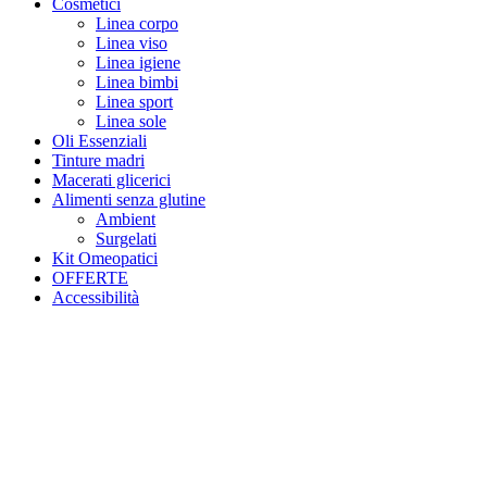
Cosmetici
Linea corpo
Linea viso
Linea igiene
Linea bimbi
Linea sport
Linea sole
Oli Essenziali
Tinture madri
Macerati glicerici
Alimenti senza glutine
Ambient
Surgelati
Kit Omeopatici
OFFERTE
Accessibilità