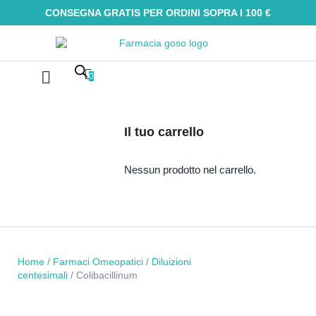
CONSEGNA GRATIS PER ORDINI SOPRA I 100 €
0
Farmaci Omeopatici
Galenica e integratori
Oli Essenziali
Tinture madri
Macerati glicerici
Alimenti senza glutine
Kit Omeopatici
Il tuo carrello
Nessun prodotto nel carrello.
Home
/
Farmaci Omeopatici
/
Diluizioni
centesimali
/ Colibacillinum