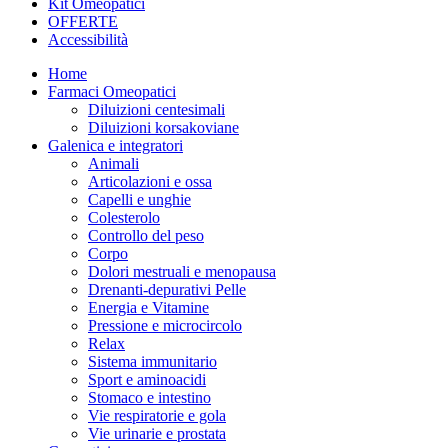
Kit Omeopatici
OFFERTE
Accessibilità
Home
Farmaci Omeopatici
Diluizioni centesimali
Diluizioni korsakoviane
Galenica e integratori
Animali
Articolazioni e ossa
Capelli e unghie
Colesterolo
Controllo del peso
Corpo
Dolori mestruali e menopausa
Drenanti-depurativi Pelle
Energia e Vitamine
Pressione e microcircolo
Relax
Sistema immunitario
Sport e aminoacidi
Stomaco e intestino
Vie respiratorie e gola
Vie urinarie e prostata