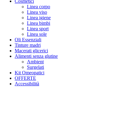
Cosmetici
Linea corpo
Linea viso
Linea igiene
Linea bimbi
Linea sport
Linea sole
Oli Essenziali
Tinture madri
Macerati glicerici
Alimenti senza glutine
Ambient
Surgelati
Kit Omeopatici
OFFERTE
Accessibilità