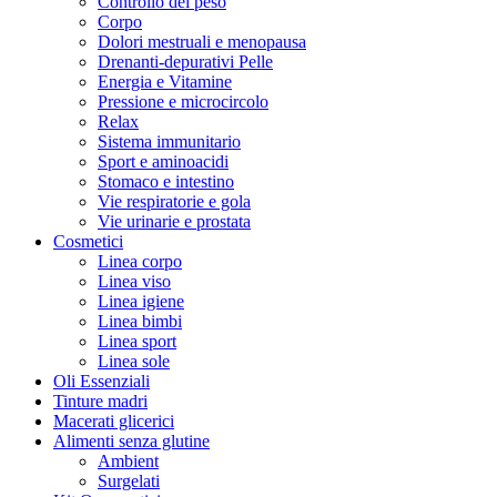
Controllo del peso
Corpo
Dolori mestruali e menopausa
Drenanti-depurativi Pelle
Energia e Vitamine
Pressione e microcircolo
Relax
Sistema immunitario
Sport e aminoacidi
Stomaco e intestino
Vie respiratorie e gola
Vie urinarie e prostata
Cosmetici
Linea corpo
Linea viso
Linea igiene
Linea bimbi
Linea sport
Linea sole
Oli Essenziali
Tinture madri
Macerati glicerici
Alimenti senza glutine
Ambient
Surgelati