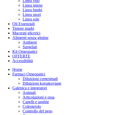
Linea viso
Linea igiene
Linea bimbi
Linea sport
Linea sole
Oli Essenziali
Tinture madri
Macerati glicerici
Alimenti senza glutine
Ambient
Surgelati
Kit Omeopatici
OFFERTE
Accessibilità
Home
Farmaci Omeopatici
Diluizioni centesimali
Diluizioni korsakoviane
Galenica e integratori
Animali
Articolazioni e ossa
Capelli e unghie
Colesterolo
Controllo del peso