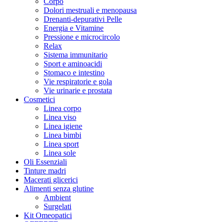
Corpo
Dolori mestruali e menopausa
Drenanti-depurativi Pelle
Energia e Vitamine
Pressione e microcircolo
Relax
Sistema immunitario
Sport e aminoacidi
Stomaco e intestino
Vie respiratorie e gola
Vie urinarie e prostata
Cosmetici
Linea corpo
Linea viso
Linea igiene
Linea bimbi
Linea sport
Linea sole
Oli Essenziali
Tinture madri
Macerati glicerici
Alimenti senza glutine
Ambient
Surgelati
Kit Omeopatici