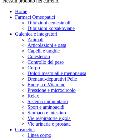
Nessun prodotto nel carrello.
Home
Farmaci Omeopatici
Diluizioni centesimali
Diluizioni korsakoviane
Galenica e integratori
Animali
Articolazioni e ossa
Capelli e unghie
Colesterolo
Controllo del peso
Corpo
Dolori mestruali e menopausa
Drenanti-depurativi Pelle
Energia e Vitamine
Pressione e microcircolo
Relax
Sistema immunitario
Sport e aminoacidi
Stomaco e intestino
Vie respiratorie e gola
Vie urinarie e prostata
Cosmetici
Linea corpo