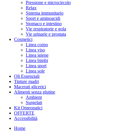
Pressione e microcircolo
Relax
Sistema immunitario
Sport e aminoacidi
Stomaco e intestino
Vie respiratorie e gola
Vie urinarie e prostata
Cosmetici
Linea corpo
Linea viso
Linea igiene
Linea bimbi
Linea sport
Linea sole
Oli Essenziali
Tinture madri
Macerati glicerici
Alimenti senza glutine
Ambient
Surgelati
Kit Omeopatici
OFFERTE
Accessibilità
Home