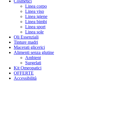
Cosmetici
Linea corpo
Linea viso
Linea igiene
Linea bimbi
Linea sport
Linea sole
Oli Essenziali
Tinture madri
Macerati glicerici
Alimenti senza glutine
Ambient
Surgelati
Kit Omeopatici
OFFERTE
Accessibilità