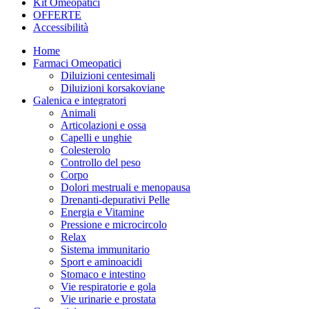
Kit Omeopatici
OFFERTE
Accessibilità
Home
Farmaci Omeopatici
Diluizioni centesimali
Diluizioni korsakoviane
Galenica e integratori
Animali
Articolazioni e ossa
Capelli e unghie
Colesterolo
Controllo del peso
Corpo
Dolori mestruali e menopausa
Drenanti-depurativi Pelle
Energia e Vitamine
Pressione e microcircolo
Relax
Sistema immunitario
Sport e aminoacidi
Stomaco e intestino
Vie respiratorie e gola
Vie urinarie e prostata