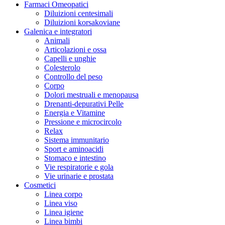
Farmaci Omeopatici
Diluizioni centesimali
Diluizioni korsakoviane
Galenica e integratori
Animali
Articolazioni e ossa
Capelli e unghie
Colesterolo
Controllo del peso
Corpo
Dolori mestruali e menopausa
Drenanti-depurativi Pelle
Energia e Vitamine
Pressione e microcircolo
Relax
Sistema immunitario
Sport e aminoacidi
Stomaco e intestino
Vie respiratorie e gola
Vie urinarie e prostata
Cosmetici
Linea corpo
Linea viso
Linea igiene
Linea bimbi