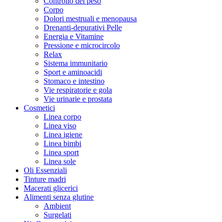
Controllo del peso
Corpo
Dolori mestruali e menopausa
Drenanti-depurativi Pelle
Energia e Vitamine
Pressione e microcircolo
Relax
Sistema immunitario
Sport e aminoacidi
Stomaco e intestino
Vie respiratorie e gola
Vie urinarie e prostata
Cosmetici
Linea corpo
Linea viso
Linea igiene
Linea bimbi
Linea sport
Linea sole
Oli Essenziali
Tinture madri
Macerati glicerici
Alimenti senza glutine
Ambient
Surgelati