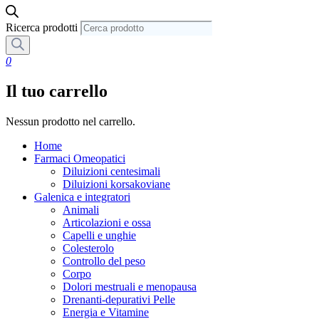
Ricerca prodotti
0
Il tuo carrello
Nessun prodotto nel carrello.
Home
Farmaci Omeopatici
Diluizioni centesimali
Diluizioni korsakoviane
Galenica e integratori
Animali
Articolazioni e ossa
Capelli e unghie
Colesterolo
Controllo del peso
Corpo
Dolori mestruali e menopausa
Drenanti-depurativi Pelle
Energia e Vitamine