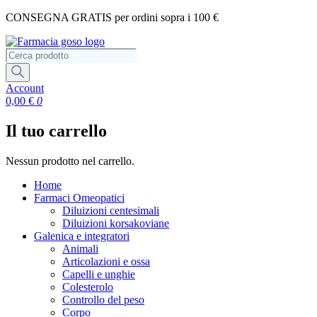
Vai
CONSEGNA GRATIS per ordini sopra i 100 €
al
contenuto
Ricerca
prodotti
Account
0,00
€
0
Il tuo carrello
Nessun prodotto nel carrello.
Home
Farmaci Omeopatici
Diluizioni centesimali
Diluizioni korsakoviane
Galenica e integratori
Animali
Articolazioni e ossa
Capelli e unghie
Colesterolo
Controllo del peso
Corpo