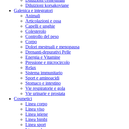
Diluizioni centesimali
Diluizioni korsakoviane
Galenica e integratori
Animali
Articolazioni e ossa
Capelli e unghie
Colesterolo
Controllo del peso
Corpo
Dolori mestruali e menopausa
Drenanti-depurativi Pelle
Energia e Vitamine
Pressione e microcircolo
Relax
Sistema immunitario
Sport e aminoacidi
Stomaco e intestino
Vie respiratorie e gola
Vie urinarie e prostata
Cosmetici
Linea corpo
Linea viso
Linea igiene
Linea bimbi
Linea sport