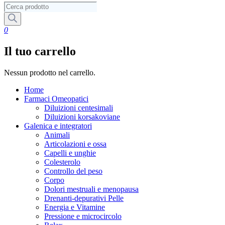
Ricerca
prodotti
0
Il tuo carrello
Nessun prodotto nel carrello.
Home
Farmaci Omeopatici
Diluizioni centesimali
Diluizioni korsakoviane
Galenica e integratori
Animali
Articolazioni e ossa
Capelli e unghie
Colesterolo
Controllo del peso
Corpo
Dolori mestruali e menopausa
Drenanti-depurativi Pelle
Energia e Vitamine
Pressione e microcircolo