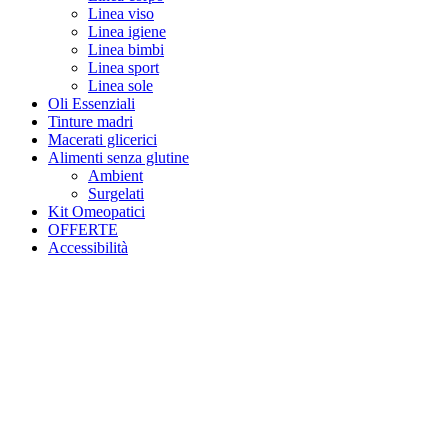
Linea viso
Linea igiene
Linea bimbi
Linea sport
Linea sole
Oli Essenziali
Tinture madri
Macerati glicerici
Alimenti senza glutine
Ambient
Surgelati
Kit Omeopatici
OFFERTE
Accessibilità