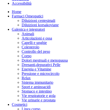
Accessibilità
Home
Farmaci Omeopatici
Diluizioni centesimali
Diluizioni korsakoviane
Galenica e integratori
Animali
Articolazioni e ossa
Capelli e unghie
Colesterolo
Controllo del peso
Corpo
Dolori mestruali e menopausa
Drenanti-depurativi Pelle
Energia e Vitamine
Pressione e microcircolo
Relax
Sistema immunitario
Sport e aminoacidi
Stomaco e intestino
Vie respiratorie e gola
Vie urinarie e prostata
Cosmetici
Linea corpo