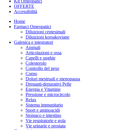
Kit Omeopatici
OFFERTE
Accessibilità
Home
Farmaci Omeopatici
Diluizioni centesimali
Diluizioni korsakoviane
Galenica e integratori
Animali
Articolazioni e ossa
Capelli e unghie
Colesterolo
Controllo del peso
Corpo
Dolori mestruali e menopausa
Drenanti-depurativi Pelle
Energia e Vitamine
Pressione e microcircolo
Relax
Sistema immunitario
Sport e aminoacidi
Stomaco e intestino
Vie respiratorie e gola
Vie urinarie e prostata