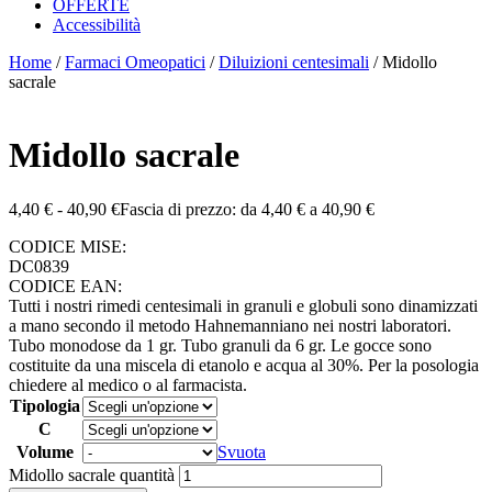
OFFERTE
Accessibilità
Home
/
Farmaci Omeopatici
/
Diluizioni centesimali
/ Midollo
sacrale
Midollo sacrale
4,40
€
-
40,90
€
Fascia di prezzo: da 4,40 € a 40,90 €
CODICE MISE:
DC0839
CODICE EAN:
Tutti i nostri rimedi centesimali in granuli e globuli sono dinamizzati
a mano secondo il metodo Hahnemanniano nei nostri laboratori.
Tubo monodose da 1 gr. Tubo granuli da 6 gr. Le gocce sono
costituite da una miscela di etanolo e acqua al 30%. Per la posologia
chiedere al medico o al farmacista.
Tipologia
C
Volume
Svuota
Midollo sacrale quantità