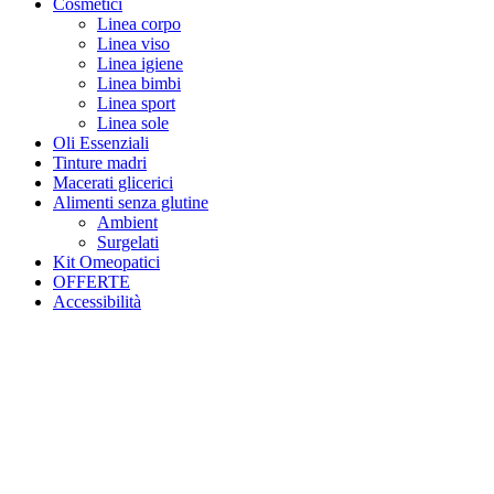
Cosmetici
Linea corpo
Linea viso
Linea igiene
Linea bimbi
Linea sport
Linea sole
Oli Essenziali
Tinture madri
Macerati glicerici
Alimenti senza glutine
Ambient
Surgelati
Kit Omeopatici
OFFERTE
Accessibilità