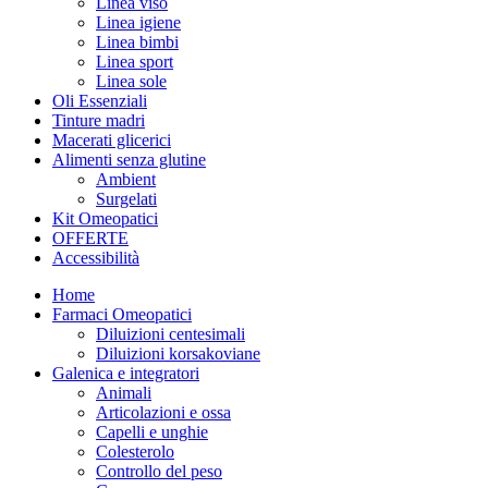
Linea viso
Linea igiene
Linea bimbi
Linea sport
Linea sole
Oli Essenziali
Tinture madri
Macerati glicerici
Alimenti senza glutine
Ambient
Surgelati
Kit Omeopatici
OFFERTE
Accessibilità
Home
Farmaci Omeopatici
Diluizioni centesimali
Diluizioni korsakoviane
Galenica e integratori
Animali
Articolazioni e ossa
Capelli e unghie
Colesterolo
Controllo del peso