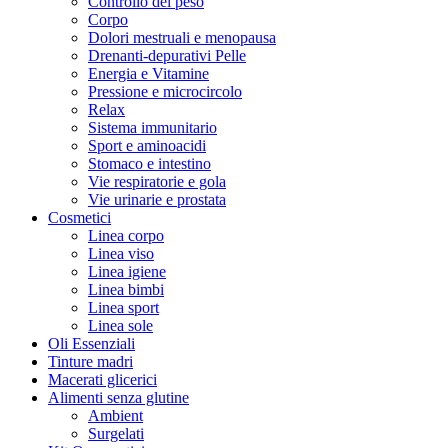
Controllo del peso
Corpo
Dolori mestruali e menopausa
Drenanti-depurativi Pelle
Energia e Vitamine
Pressione e microcircolo
Relax
Sistema immunitario
Sport e aminoacidi
Stomaco e intestino
Vie respiratorie e gola
Vie urinarie e prostata
Cosmetici
Linea corpo
Linea viso
Linea igiene
Linea bimbi
Linea sport
Linea sole
Oli Essenziali
Tinture madri
Macerati glicerici
Alimenti senza glutine
Ambient
Surgelati