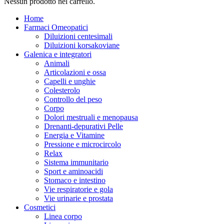
Nessun prodotto nel carrello.
Home
Farmaci Omeopatici
Diluizioni centesimali
Diluizioni korsakoviane
Galenica e integratori
Animali
Articolazioni e ossa
Capelli e unghie
Colesterolo
Controllo del peso
Corpo
Dolori mestruali e menopausa
Drenanti-depurativi Pelle
Energia e Vitamine
Pressione e microcircolo
Relax
Sistema immunitario
Sport e aminoacidi
Stomaco e intestino
Vie respiratorie e gola
Vie urinarie e prostata
Cosmetici
Linea corpo