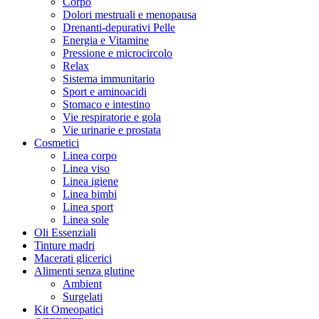
Corpo
Dolori mestruali e menopausa
Drenanti-depurativi Pelle
Energia e Vitamine
Pressione e microcircolo
Relax
Sistema immunitario
Sport e aminoacidi
Stomaco e intestino
Vie respiratorie e gola
Vie urinarie e prostata
Cosmetici
Linea corpo
Linea viso
Linea igiene
Linea bimbi
Linea sport
Linea sole
Oli Essenziali
Tinture madri
Macerati glicerici
Alimenti senza glutine
Ambient
Surgelati
Kit Omeopatici