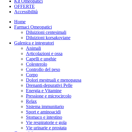
Kit Omeopatici
OFFERTE
Accessibilità
Home
Farmaci Omeopatici
Diluizioni centesimali
Diluizioni korsakoviane
Galenica e integratori
Animali
Articolazioni e ossa
Capelli e unghie
Colesterolo
Controllo del peso
Corpo
Dolori mestruali e menopausa
Drenanti-depurativi Pelle
Energia e Vitamine
Pressione e microcircolo
Relax
Sistema immunitario
Sport e aminoacidi
Stomaco e intestino
Vie respiratorie e gola
Vie urinarie e prostata