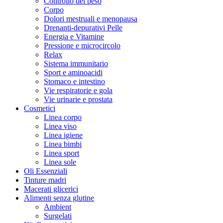
Controllo del peso
Corpo
Dolori mestruali e menopausa
Drenanti-depurativi Pelle
Energia e Vitamine
Pressione e microcircolo
Relax
Sistema immunitario
Sport e aminoacidi
Stomaco e intestino
Vie respiratorie e gola
Vie urinarie e prostata
Cosmetici
Linea corpo
Linea viso
Linea igiene
Linea bimbi
Linea sport
Linea sole
Oli Essenziali
Tinture madri
Macerati glicerici
Alimenti senza glutine
Ambient
Surgelati