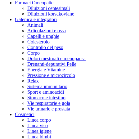
Farmaci Omeopatici
Diluizioni centesimali
Diluizioni korsakoviane
Galenica e integratori
Animali
Articolazioni e ossa
Capelli e unghie
Colesterolo
Controllo del peso
Corpo
Dolori mestruali e menopausa
Drenanti-depurativi Pelle
Energia e Vitamine
Pressione e microcircolo
Relax
Sistema immunitario
Sport e aminoacidi
Stomaco e intestino
Vie respiratorie e gola
Vie urinarie e prostata
Cosmetici
Linea corpo
Linea viso
Linea igiene
Linea bimbi