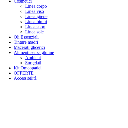
Cosmetici
Linea corpo
Linea viso
Linea igiene
Linea bimbi
Linea sport
Linea sole
Oli Essenziali
Tinture madri
Macerati glicerici
Alimenti senza glutine
Ambient
Surgelati
Kit Omeopatici
OFFERTE
Accessibilità