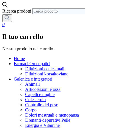
Ricerca prodotti
0
Il tuo carrello
Nessun prodotto nel carrello.
Home
Farmaci Omeopatici
Diluizioni centesimali
Diluizioni korsakoviane
Galenica e integratori
Animali
Articolazioni e ossa
Capelli e unghie
Colesterolo
Controllo del peso
Corpo
Dolori mestruali e menopausa
Drenanti-depurativi Pelle
Energia e Vitamine