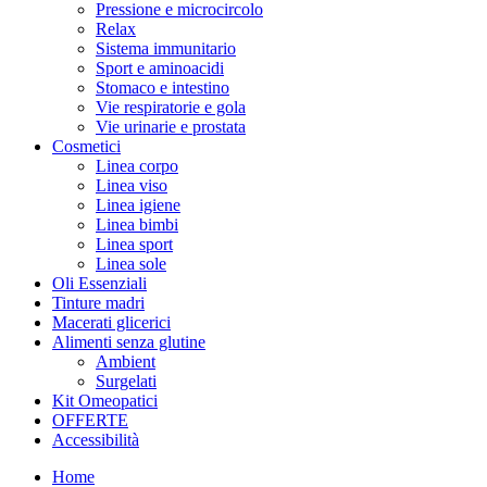
Pressione e microcircolo
Relax
Sistema immunitario
Sport e aminoacidi
Stomaco e intestino
Vie respiratorie e gola
Vie urinarie e prostata
Cosmetici
Linea corpo
Linea viso
Linea igiene
Linea bimbi
Linea sport
Linea sole
Oli Essenziali
Tinture madri
Macerati glicerici
Alimenti senza glutine
Ambient
Surgelati
Kit Omeopatici
OFFERTE
Accessibilità
Home