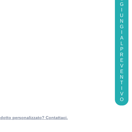
G
I
U
N
G
I
A
L
P
R
E
V
E
N
T
I
V
O
dotto personalizzato? Contattaci.