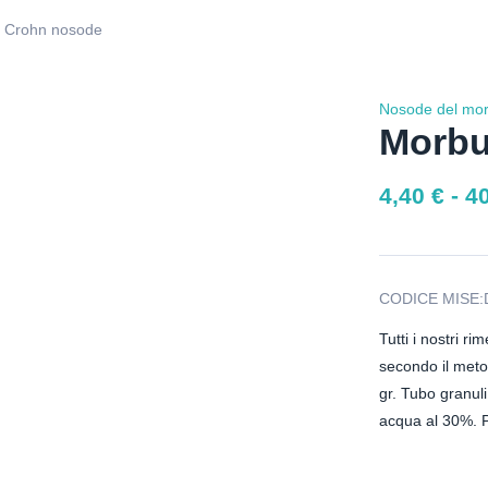
i Crohn nosode
Nosode del mor
Morbu
4,40
€
-
4
CODICE MISE:
Tutti i nostri r
secondo il met
gr. Tubo granuli
acqua al 30%. P