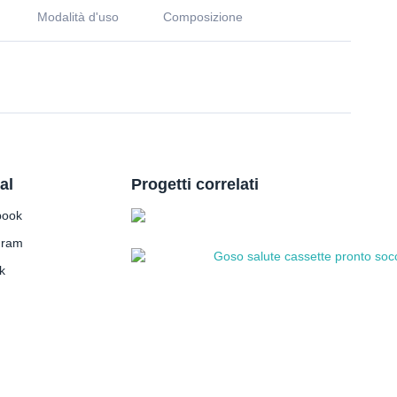
Modalità d'uso
Composizione
al
Progetti correlati
book
gram
k