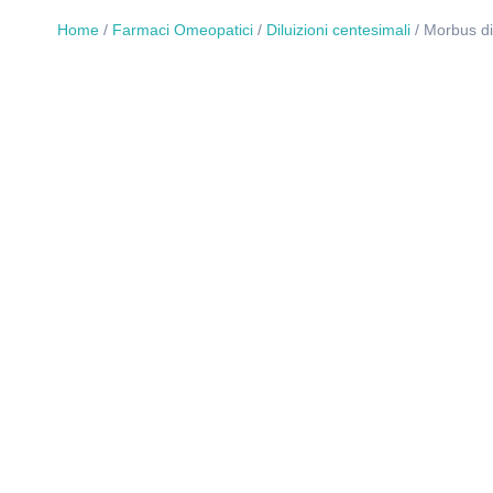
Home
/
Farmaci Omeopatici
/
Diluizioni centesimali
/ Morbus d