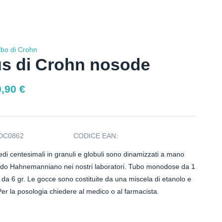
bo di Crohn
s di Crohn nosode
0,90
€
DC0862
CODICE EAN:
imedi centesimali in granuli e globuli sono dinamizzati a mano
odo Hahnemanniano nei nostri laboratori. Tubo monodose da 1
 da 6 gr. Le gocce sono costituite da una miscela di etanolo e
er la posologia chiedere al medico o al farmacista.