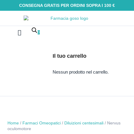
CONSEGNA GRATIS PER ORDINI SOPRA I 100 €
0
Farmaci Omeopatici
Galenica e integratori
Oli Essenziali
Tinture madri
Macerati glicerici
Alimenti senza glutine
Kit Omeopatici
Il tuo carrello
Nessun prodotto nel carrello.
Home
/
Farmaci Omeopatici
/
Diluizioni centesimali
/ Nervus
oculomotore