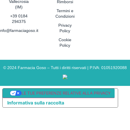
Vallecrosia
Rimborsi
(IM)
Termini e
+39 0184
Condizioni
294375
Privacy
info@farmaciagoso.it
Policy
Cookie
Policy
©
2024
Farmacia Goso – Tutti i diritti riservati | P.IVA: 01051920088
LE TUE PREFERENZE RELATIVE ALLA PRIVACY
Informativa sulla raccolta