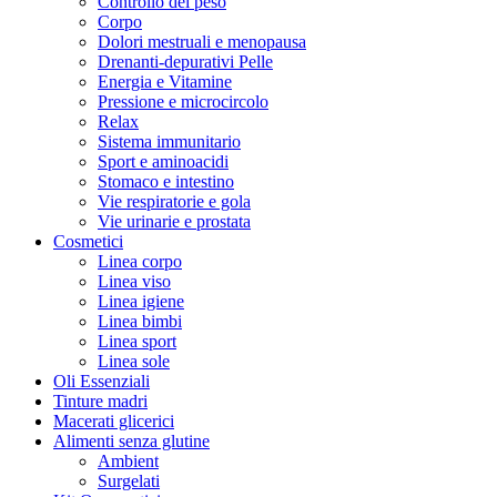
Controllo del peso
Corpo
Dolori mestruali e menopausa
Drenanti-depurativi Pelle
Energia e Vitamine
Pressione e microcircolo
Relax
Sistema immunitario
Sport e aminoacidi
Stomaco e intestino
Vie respiratorie e gola
Vie urinarie e prostata
Cosmetici
Linea corpo
Linea viso
Linea igiene
Linea bimbi
Linea sport
Linea sole
Oli Essenziali
Tinture madri
Macerati glicerici
Alimenti senza glutine
Ambient
Surgelati