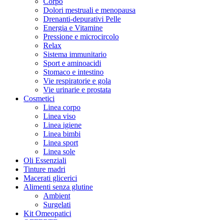
Corpo
Dolori mestruali e menopausa
Drenanti-depurativi Pelle
Energia e Vitamine
Pressione e microcircolo
Relax
Sistema immunitario
Sport e aminoacidi
Stomaco e intestino
Vie respiratorie e gola
Vie urinarie e prostata
Cosmetici
Linea corpo
Linea viso
Linea igiene
Linea bimbi
Linea sport
Linea sole
Oli Essenziali
Tinture madri
Macerati glicerici
Alimenti senza glutine
Ambient
Surgelati
Kit Omeopatici