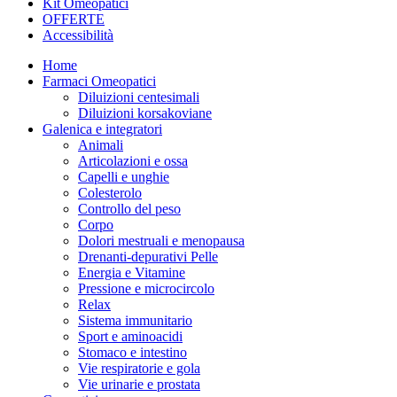
Kit Omeopatici
OFFERTE
Accessibilità
Home
Farmaci Omeopatici
Diluizioni centesimali
Diluizioni korsakoviane
Galenica e integratori
Animali
Articolazioni e ossa
Capelli e unghie
Colesterolo
Controllo del peso
Corpo
Dolori mestruali e menopausa
Drenanti-depurativi Pelle
Energia e Vitamine
Pressione e microcircolo
Relax
Sistema immunitario
Sport e aminoacidi
Stomaco e intestino
Vie respiratorie e gola
Vie urinarie e prostata