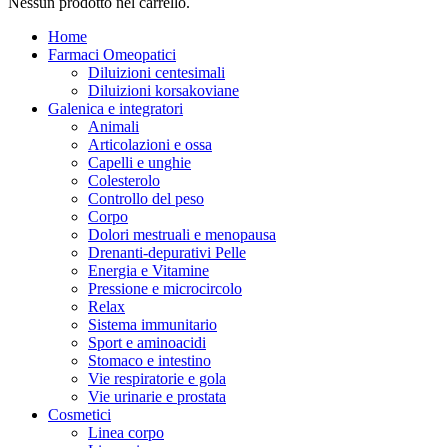
Nessun prodotto nel carrello.
Home
Farmaci Omeopatici
Diluizioni centesimali
Diluizioni korsakoviane
Galenica e integratori
Animali
Articolazioni e ossa
Capelli e unghie
Colesterolo
Controllo del peso
Corpo
Dolori mestruali e menopausa
Drenanti-depurativi Pelle
Energia e Vitamine
Pressione e microcircolo
Relax
Sistema immunitario
Sport e aminoacidi
Stomaco e intestino
Vie respiratorie e gola
Vie urinarie e prostata
Cosmetici
Linea corpo