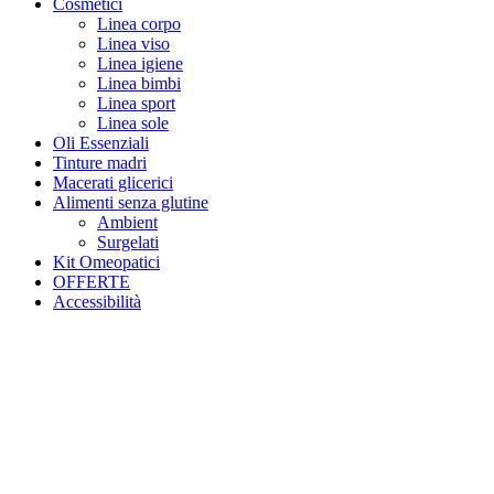
Cosmetici
Linea corpo
Linea viso
Linea igiene
Linea bimbi
Linea sport
Linea sole
Oli Essenziali
Tinture madri
Macerati glicerici
Alimenti senza glutine
Ambient
Surgelati
Kit Omeopatici
OFFERTE
Accessibilità