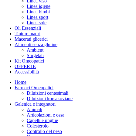
Linea viso
Linea igiene
Linea bimbi
Linea sport
Linea sole
Oli Essenziali
Tinture madri
Macerati glicerici
Alimenti senza glutine
Ambient
Surgelati
Kit Omeopatici
OFFERTE
Accessibilità
Home
Farmaci Omeopatici
Diluizioni centesimali
Diluizioni korsakoviane
Galenica e integratori
Animali
Articolazioni e ossa
Capelli e unghie
Colesterolo
Controllo del peso