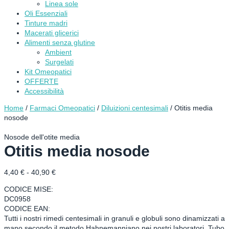
Linea sole
Oli Essenziali
Tinture madri
Macerati glicerici
Alimenti senza glutine
Ambient
Surgelati
Kit Omeopatici
OFFERTE
Accessibilità
Home
/
Farmaci Omeopatici
/
Diluizioni centesimali
/ Otitis media
nosode
Nosode dell'otite media
Otitis media nosode
Fascia
4,40
€
-
40,90
€
di
CODICE MISE:
prezzo:
DC0958
da
CODICE EAN:
4,40 €
Tutti i nostri rimedi centesimali in granuli e globuli sono dinamizzati a
a
mano secondo il metodo Hahnemanniano nei nostri laboratori. Tubo