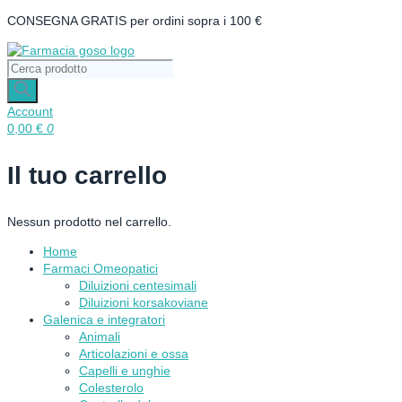
Vai
CONSEGNA GRATIS per ordini sopra i 100 €
al
contenuto
Ricerca
prodotti
Account
0,00
€
0
Il tuo carrello
Nessun prodotto nel carrello.
Home
Farmaci Omeopatici
Diluizioni centesimali
Diluizioni korsakoviane
Galenica e integratori
Animali
Articolazioni e ossa
Capelli e unghie
Colesterolo