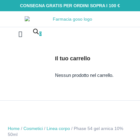
CONSEGNA GRATIS PER ORDINI SOPRA I 100 €
0
Farmaci Omeopatici
Galenica e integratori
Oli Essenziali
Tinture madri
Macerati glicerici
Alimenti senza glutine
Kit Omeopatici
Il tuo carrello
Nessun prodotto nel carrello.
Home
/
Cosmetici
/
Linea corpo
/ Phase 54 gel arnica 10%
50ml