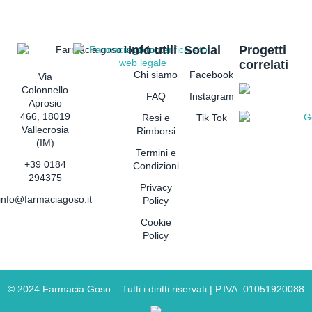
Info utili
Social
Progetti
correlati
Chi siamo
Facebook
Via
Colonnello
FAQ
Instagram
Aprosio
466, 18019
Resi e
Tik Tok
Vallecrosia
Rimborsi
(IM)
Termini e
+39 0184
Condizioni
294375
Privacy
info@farmaciagoso.it
Policy
Cookie
Policy
©
2024
Farmacia Goso – Tutti i diritti riservati | P.IVA: 01051920088