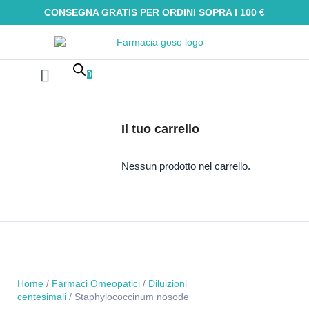
CONSEGNA GRATIS PER ORDINI SOPRA I 100 €
0
Farmaci Omeopatici
Galenica e integratori
Oli Essenziali
Tinture madri
Macerati glicerici
Alimenti senza glutine
Kit Omeopatici
Il tuo carrello
Nessun prodotto nel carrello.
Home
/
Farmaci Omeopatici
/
Diluizioni
centesimali
/ Staphylococcinum nosode