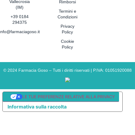
Vallecrosia
Rimborsi
(IM)
Termini e
+39 0184
Condizioni
294375
Privacy
info@farmaciagoso.it
Policy
Cookie
Policy
©
2024
Farmacia Goso – Tutti i diritti riservati | P.IVA: 01051920088
LE TUE PREFERENZE RELATIVE ALLA PRIVACY
Informativa sulla raccolta