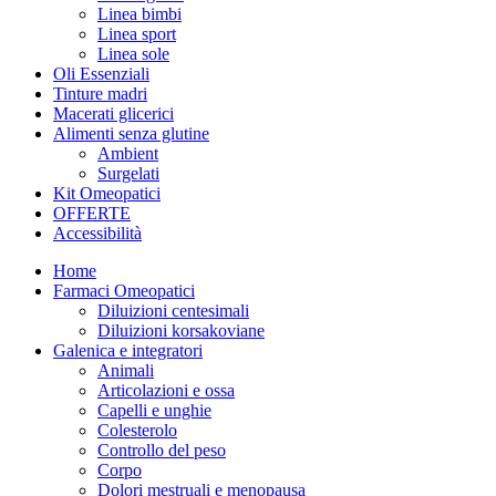
Linea bimbi
Linea sport
Linea sole
Oli Essenziali
Tinture madri
Macerati glicerici
Alimenti senza glutine
Ambient
Surgelati
Kit Omeopatici
OFFERTE
Accessibilità
Home
Farmaci Omeopatici
Diluizioni centesimali
Diluizioni korsakoviane
Galenica e integratori
Animali
Articolazioni e ossa
Capelli e unghie
Colesterolo
Controllo del peso
Corpo
Dolori mestruali e menopausa