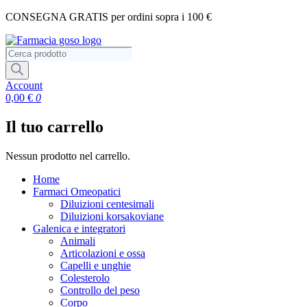
Vai
CONSEGNA GRATIS per ordini sopra i 100 €
al
contenuto
Ricerca
prodotti
Account
0,00
€
0
Il tuo carrello
Nessun prodotto nel carrello.
Home
Farmaci Omeopatici
Diluizioni centesimali
Diluizioni korsakoviane
Galenica e integratori
Animali
Articolazioni e ossa
Capelli e unghie
Colesterolo
Controllo del peso
Corpo