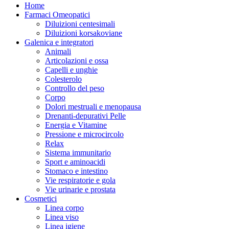
Home
Farmaci Omeopatici
Diluizioni centesimali
Diluizioni korsakoviane
Galenica e integratori
Animali
Articolazioni e ossa
Capelli e unghie
Colesterolo
Controllo del peso
Corpo
Dolori mestruali e menopausa
Drenanti-depurativi Pelle
Energia e Vitamine
Pressione e microcircolo
Relax
Sistema immunitario
Sport e aminoacidi
Stomaco e intestino
Vie respiratorie e gola
Vie urinarie e prostata
Cosmetici
Linea corpo
Linea viso
Linea igiene