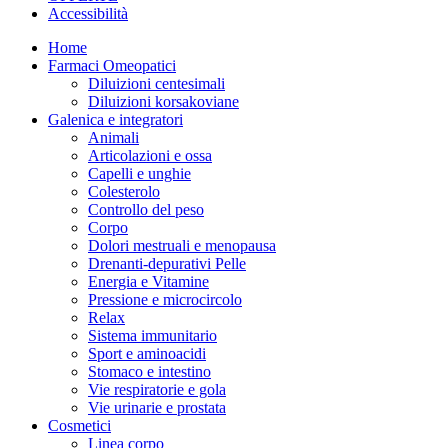
Accessibilità
Home
Farmaci Omeopatici
Diluizioni centesimali
Diluizioni korsakoviane
Galenica e integratori
Animali
Articolazioni e ossa
Capelli e unghie
Colesterolo
Controllo del peso
Corpo
Dolori mestruali e menopausa
Drenanti-depurativi Pelle
Energia e Vitamine
Pressione e microcircolo
Relax
Sistema immunitario
Sport e aminoacidi
Stomaco e intestino
Vie respiratorie e gola
Vie urinarie e prostata
Cosmetici
Linea corpo