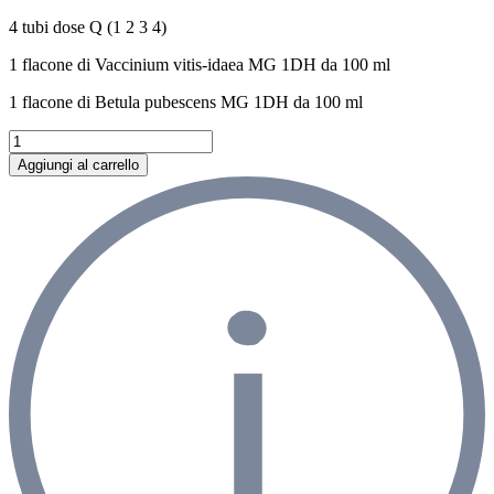
4 tubi dose Q (1 2 3 4)
1 flacone di Vaccinium vitis-idaea MG 1DH da 100 ml
1 flacone di Betula pubescens MG 1DH da 100 ml
STIPSI
(Regolazione
Aggiungi al carrello
del
transito
intestinale)
quantità