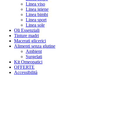
Linea viso
Linea igiene
Linea bimbi
Linea sport
Linea sole
Oli Essenziali
Tinture madri
Macerati glicerici
Alimenti senza glutine
Ambient
Surgelati
Kit Omeopatici
OFFERTE
Accessibilità