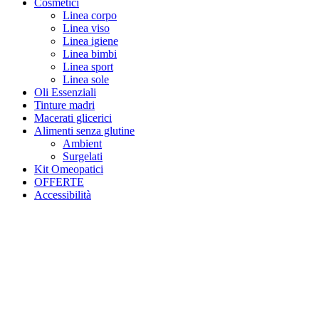
Cosmetici
Linea corpo
Linea viso
Linea igiene
Linea bimbi
Linea sport
Linea sole
Oli Essenziali
Tinture madri
Macerati glicerici
Alimenti senza glutine
Ambient
Surgelati
Kit Omeopatici
OFFERTE
Accessibilità