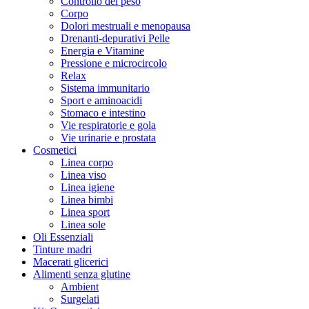
Controllo del peso
Corpo
Dolori mestruali e menopausa
Drenanti-depurativi Pelle
Energia e Vitamine
Pressione e microcircolo
Relax
Sistema immunitario
Sport e aminoacidi
Stomaco e intestino
Vie respiratorie e gola
Vie urinarie e prostata
Cosmetici
Linea corpo
Linea viso
Linea igiene
Linea bimbi
Linea sport
Linea sole
Oli Essenziali
Tinture madri
Macerati glicerici
Alimenti senza glutine
Ambient
Surgelati