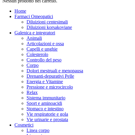
Nessun prodotto nel carrello.
Home
Farmaci Omeopatici
Diluizioni centesimali
Diluizioni korsakoviane
Galenica e integratori
Animali
Articolazioni e ossa
Capelli e unghie
Colesterolo
Controllo del peso
Corpo
Dolori mestruali e menopausa
Drenanti-depurativi Pelle
Energia e Vitamine
Pressione e microcircolo
Relax
Sistema immunitario
Sport e aminoacidi
Stomaco e intestino
Vie respiratorie e gola
Vie urinarie e prostata
Cosmetici
Linea corpo