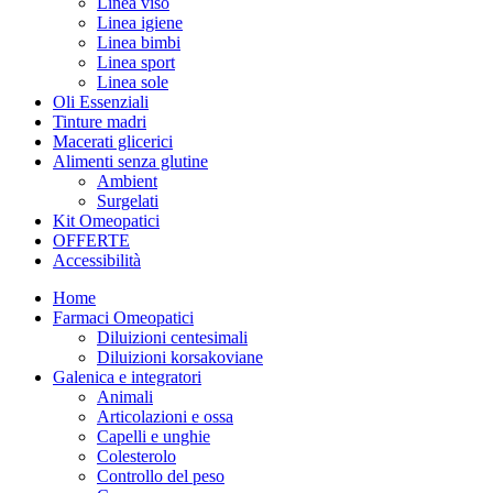
Linea viso
Linea igiene
Linea bimbi
Linea sport
Linea sole
Oli Essenziali
Tinture madri
Macerati glicerici
Alimenti senza glutine
Ambient
Surgelati
Kit Omeopatici
OFFERTE
Accessibilità
Home
Farmaci Omeopatici
Diluizioni centesimali
Diluizioni korsakoviane
Galenica e integratori
Animali
Articolazioni e ossa
Capelli e unghie
Colesterolo
Controllo del peso