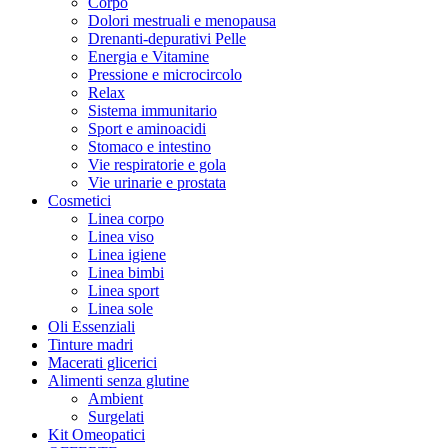
Corpo
Dolori mestruali e menopausa
Drenanti-depurativi Pelle
Energia e Vitamine
Pressione e microcircolo
Relax
Sistema immunitario
Sport e aminoacidi
Stomaco e intestino
Vie respiratorie e gola
Vie urinarie e prostata
Cosmetici
Linea corpo
Linea viso
Linea igiene
Linea bimbi
Linea sport
Linea sole
Oli Essenziali
Tinture madri
Macerati glicerici
Alimenti senza glutine
Ambient
Surgelati
Kit Omeopatici