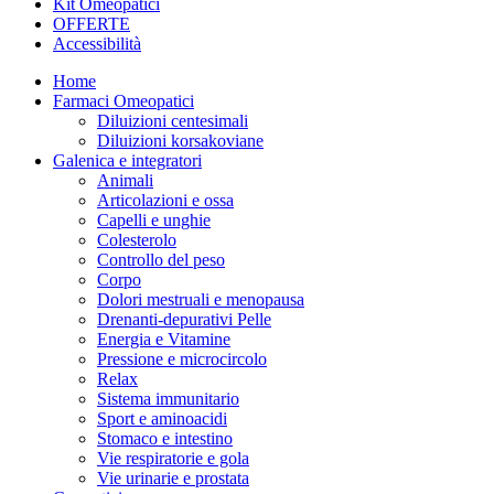
Kit Omeopatici
OFFERTE
Accessibilità
Home
Farmaci Omeopatici
Diluizioni centesimali
Diluizioni korsakoviane
Galenica e integratori
Animali
Articolazioni e ossa
Capelli e unghie
Colesterolo
Controllo del peso
Corpo
Dolori mestruali e menopausa
Drenanti-depurativi Pelle
Energia e Vitamine
Pressione e microcircolo
Relax
Sistema immunitario
Sport e aminoacidi
Stomaco e intestino
Vie respiratorie e gola
Vie urinarie e prostata