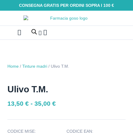
CONSEGNA GRATIS PER ORDINI SOPRA I 100 €
Farmaci Omeopatici
Galenica e integratori
Oli Essenziali
Tinture madri
Macerati glicerici
Alimenti senza glutine
Kit Omeopatici
Home
/
Tinture madri
/ Ulivo T.M.
Ulivo T.M.
13,50
€
-
35,00
€
CODICE MISE:
CODICE EAN: