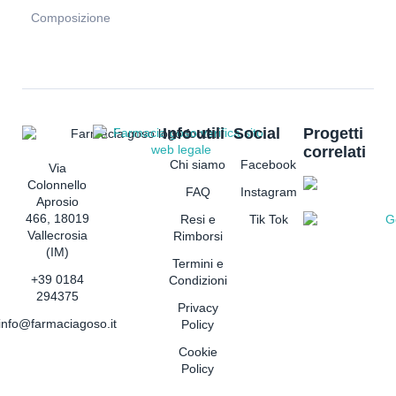
Composizione
Info utili
Social
Progetti
correlati
Chi siamo
Facebook
Via
Colonnello
FAQ
Instagram
Aprosio
466, 18019
Resi e
Tik Tok
Vallecrosia
Rimborsi
(IM)
Termini e
+39 0184
Condizioni
294375
Privacy
info@farmaciagoso.it
Policy
Cookie
Policy