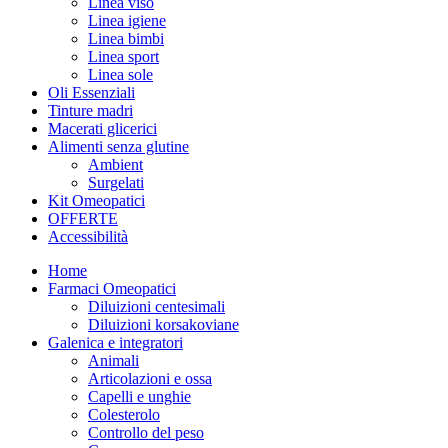
Linea viso
Linea igiene
Linea bimbi
Linea sport
Linea sole
Oli Essenziali
Tinture madri
Macerati glicerici
Alimenti senza glutine
Ambient
Surgelati
Kit Omeopatici
OFFERTE
Accessibilità
Home
Farmaci Omeopatici
Diluizioni centesimali
Diluizioni korsakoviane
Galenica e integratori
Animali
Articolazioni e ossa
Capelli e unghie
Colesterolo
Controllo del peso