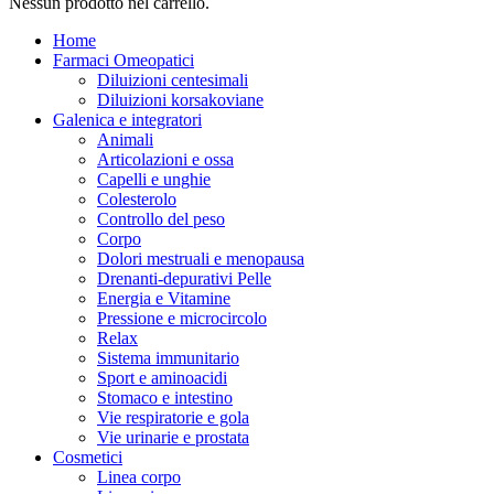
Nessun prodotto nel carrello.
Home
Farmaci Omeopatici
Diluizioni centesimali
Diluizioni korsakoviane
Galenica e integratori
Animali
Articolazioni e ossa
Capelli e unghie
Colesterolo
Controllo del peso
Corpo
Dolori mestruali e menopausa
Drenanti-depurativi Pelle
Energia e Vitamine
Pressione e microcircolo
Relax
Sistema immunitario
Sport e aminoacidi
Stomaco e intestino
Vie respiratorie e gola
Vie urinarie e prostata
Cosmetici
Linea corpo