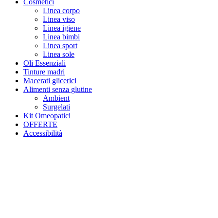
Cosmetici
Linea corpo
Linea viso
Linea igiene
Linea bimbi
Linea sport
Linea sole
Oli Essenziali
Tinture madri
Macerati glicerici
Alimenti senza glutine
Ambient
Surgelati
Kit Omeopatici
OFFERTE
Accessibilità