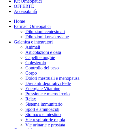
Kit Omeopatici
OFFERTE
Accessibilità
Home
Farmaci Omeopatici
Diluizioni centesimali
Diluizioni korsakoviane
Galenica e integratori
Animali
Articolazioni e ossa
Capelli e unghie
Colesterolo
Controllo del peso
Corpo
Dolori mestruali e menopausa
Drenanti-depurativi Pelle
Energia e Vitamine
Pressione e microcircolo
Relax
Sistema immunitario
Sport e aminoacidi
Stomaco e intestino
Vie respiratorie e gola
Vie urinarie e prostata