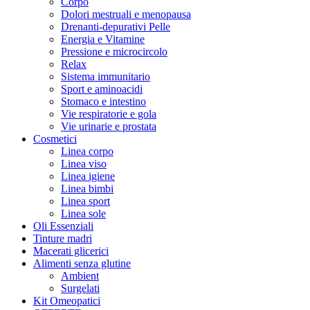
Corpo
Dolori mestruali e menopausa
Drenanti-depurativi Pelle
Energia e Vitamine
Pressione e microcircolo
Relax
Sistema immunitario
Sport e aminoacidi
Stomaco e intestino
Vie respiratorie e gola
Vie urinarie e prostata
Cosmetici
Linea corpo
Linea viso
Linea igiene
Linea bimbi
Linea sport
Linea sole
Oli Essenziali
Tinture madri
Macerati glicerici
Alimenti senza glutine
Ambient
Surgelati
Kit Omeopatici