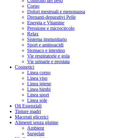
Controllo del peso
Corpo
Dolori mestruali e menopausa
Drenanti-depurativi Pelle
Energia e Vitamine
Pressione e microcircolo
Relax
Sistema immunitario
Sport e aminoacidi
Stomaco e intestino
Vie respiratorie e gola
Vie urinarie e prostata
Cosmetici
Linea corpo
Linea viso
Linea igiene
Linea bimbi
Linea sport
Linea sole
Oli Essenziali
Tinture madri
Macerati glicerici
Alimenti senza glutine
Ambient
Surgelati