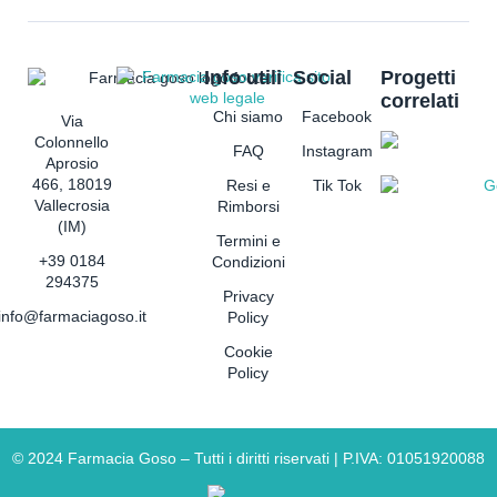
Info utili
Social
Progetti
correlati
Chi siamo
Facebook
Via
Colonnello
FAQ
Instagram
Aprosio
466, 18019
Resi e
Tik Tok
Vallecrosia
Rimborsi
(IM)
Termini e
+39 0184
Condizioni
294375
Privacy
info@farmaciagoso.it
Policy
Cookie
Policy
©
2024
Farmacia Goso – Tutti i diritti riservati | P.IVA: 01051920088