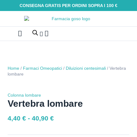
CONSEGNA GRATIS PER ORDINI SOPRA I 100 €
Farmaci Omeopatici
Galenica e integratori
Oli Essenziali
Tinture madri
Macerati glicerici
Alimenti senza glutine
Kit Omeopatici
Home
/
Farmaci Omeopatici
/
Diluizioni centesimali
/ Vertebra
lombare
Colonna lombare
Vertebra lombare
4,40
€
-
40,90
€