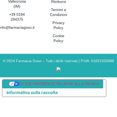
Vallecrosia
Rimborsi
(IM)
Termini e
+39 0184
Condizioni
294375
Privacy
info@farmaciagoso.it
Policy
Cookie
Policy
©
2024
Farmacia Goso – Tutti i diritti riservati | P.IVA: 01051920088
LE TUE PREFERENZE RELATIVE ALLA PRIVACY
Informativa sulla raccolta