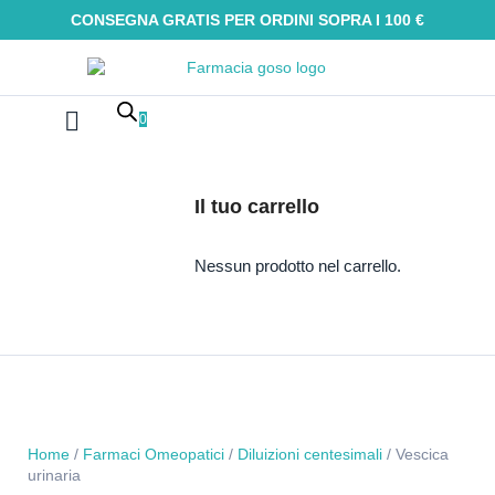
CONSEGNA GRATIS PER ORDINI SOPRA I 100 €
0
Farmaci Omeopatici
Galenica e integratori
Oli Essenziali
Tinture madri
Macerati glicerici
Alimenti senza glutine
Kit Omeopatici
Il tuo carrello
Nessun prodotto nel carrello.
Home
/
Farmaci Omeopatici
/
Diluizioni centesimali
/ Vescica
urinaria