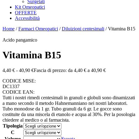
Surgelati
Kit Omeopatici
OFFERTE
Accessibilità
Home
/
Farmaci Omeopatici
/
Diluizioni centesimali
/ Vitamina B15
Acido pangamico
Vitamina B15
4,40
€
-
40,90
€
Fascia di prezzo: da 4,40 € a 40,90 €
CODICE MISE:
DC1337
CODICE EAN:
Tutti i nostri rimedi centesimali in granuli e globuli sono dinamizzati
a mano secondo il metodo Hahnemanniano nei nostri laboratori.
Tubo monodose da 1 gr. Tubo granuli da 6 gr. Le gocce sono
costituite da una miscela di etanolo e acqua al 30%. Per la posologia
chiedere al medico o al farmacista.
Tipologia
C
Volume
Svuota