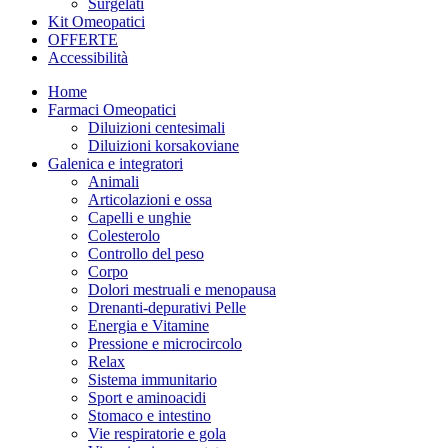
Surgelati
Kit Omeopatici
OFFERTE
Accessibilità
Home
Farmaci Omeopatici
Diluizioni centesimali
Diluizioni korsakoviane
Galenica e integratori
Animali
Articolazioni e ossa
Capelli e unghie
Colesterolo
Controllo del peso
Corpo
Dolori mestruali e menopausa
Drenanti-depurativi Pelle
Energia e Vitamine
Pressione e microcircolo
Relax
Sistema immunitario
Sport e aminoacidi
Stomaco e intestino
Vie respiratorie e gola