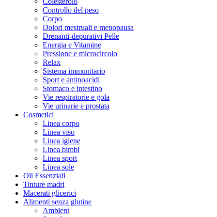
Colesterolo
Controllo del peso
Corpo
Dolori mestruali e menopausa
Drenanti-depurativi Pelle
Energia e Vitamine
Pressione e microcircolo
Relax
Sistema immunitario
Sport e aminoacidi
Stomaco e intestino
Vie respiratorie e gola
Vie urinarie e prostata
Cosmetici
Linea corpo
Linea viso
Linea igiene
Linea bimbi
Linea sport
Linea sole
Oli Essenziali
Tinture madri
Macerati glicerici
Alimenti senza glutine
Ambient