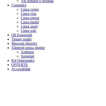
Vie urinarie e prostata
Cosmetici
Linea corpo
Linea viso
Linea igiene
Linea bimbi
Linea sport
Linea sole
Oli Essenziali
Tinture madri
Macerati glicerici
Alimenti senza glutine
Ambient
Surgelati
Kit Omeopatici
OFFERTE
Accessibilità