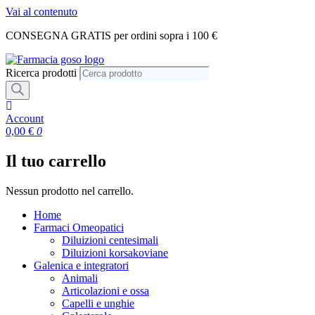
Vai al contenuto
CONSEGNA GRATIS per ordini sopra i 100 €
Ricerca prodotti
Account
0,00
€
0
Il tuo carrello
Nessun prodotto nel carrello.
Home
Farmaci Omeopatici
Diluizioni centesimali
Diluizioni korsakoviane
Galenica e integratori
Animali
Articolazioni e ossa
Capelli e unghie