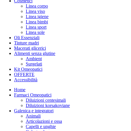
Cosmetici
Linea corpo
Linea viso
Linea igiene
Linea bimbi
Linea sport
Linea sole
Oli Essenziali
Tinture madri
Macerati glicerici
Alimenti senza glutine
Ambient
Surgelati
Kit Omeopatici
OFFERTE
Accessibilità
Home
Farmaci Omeopatici
Diluizioni centesimali
Diluizioni korsakoviane
Galenica e integratori
Animali
Articolazioni e ossa
Capelli e unghie