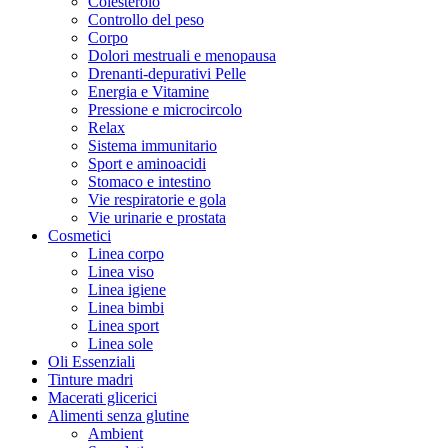
Colesterolo
Controllo del peso
Corpo
Dolori mestruali e menopausa
Drenanti-depurativi Pelle
Energia e Vitamine
Pressione e microcircolo
Relax
Sistema immunitario
Sport e aminoacidi
Stomaco e intestino
Vie respiratorie e gola
Vie urinarie e prostata
Cosmetici
Linea corpo
Linea viso
Linea igiene
Linea bimbi
Linea sport
Linea sole
Oli Essenziali
Tinture madri
Macerati glicerici
Alimenti senza glutine
Ambient