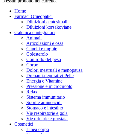
Nessun prodotto nel carrello.
Home
Farmaci Omeopatici
Diluizioni centesimali
Diluizioni korsakoviane
Galenica e integratori
Animali
Articolazioni e ossa
Capelli e unghie
Colesterolo
Controllo del peso
Corpo
Dolori mestruali e menopausa
Drenanti-depurativi Pelle
Energia e Vitamine
Pressione e microcircolo
Relax
Sistema immunitario
Sport e aminoacidi
Stomaco e intestino
Vie respiratorie e gola
Vie urinarie e prostata
Cosmetici
Linea corpo