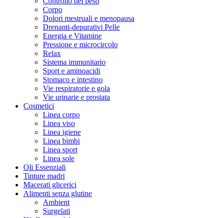
Controllo del peso
Corpo
Dolori mestruali e menopausa
Drenanti-depurativi Pelle
Energia e Vitamine
Pressione e microcircolo
Relax
Sistema immunitario
Sport e aminoacidi
Stomaco e intestino
Vie respiratorie e gola
Vie urinarie e prostata
Cosmetici
Linea corpo
Linea viso
Linea igiene
Linea bimbi
Linea sport
Linea sole
Oli Essenziali
Tinture madri
Macerati glicerici
Alimenti senza glutine
Ambient
Surgelati