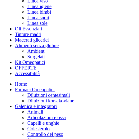
Linea viso
Linea igiene
Linea bimbi
Linea sport
Linea sole
Oli Essenziali
Tinture madri
Macerati glicerici
Alimenti senza glutine
Ambient
Surgelati
Kit Omeopatici
OFFERTE
Accessibilità
Home
Farmaci Omeopatici
Diluizioni centesimali
Diluizioni korsakoviane
Galenica e integratori
Animali
Articolazioni e ossa
Capelli e unghie
Colesterolo
Controllo del peso