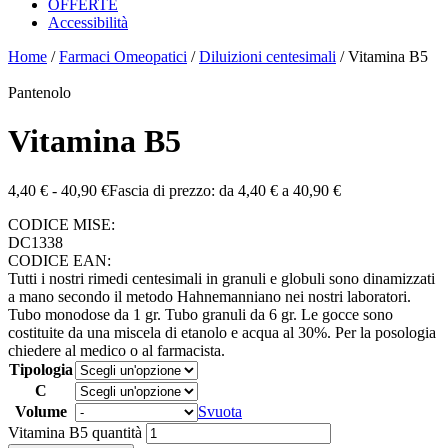
OFFERTE
Accessibilità
Home
/
Farmaci Omeopatici
/
Diluizioni centesimali
/ Vitamina B5
Pantenolo
Vitamina B5
4,40
€
-
40,90
€
Fascia di prezzo: da 4,40 € a 40,90 €
CODICE MISE:
DC1338
CODICE EAN:
Tutti i nostri rimedi centesimali in granuli e globuli sono dinamizzati
a mano secondo il metodo Hahnemanniano nei nostri laboratori.
Tubo monodose da 1 gr. Tubo granuli da 6 gr. Le gocce sono
costituite da una miscela di etanolo e acqua al 30%. Per la posologia
chiedere al medico o al farmacista.
Tipologia
C
Volume
Svuota
Vitamina B5 quantità