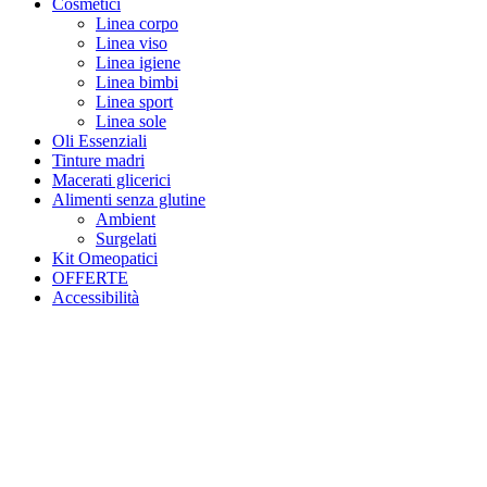
Cosmetici
Linea corpo
Linea viso
Linea igiene
Linea bimbi
Linea sport
Linea sole
Oli Essenziali
Tinture madri
Macerati glicerici
Alimenti senza glutine
Ambient
Surgelati
Kit Omeopatici
OFFERTE
Accessibilità