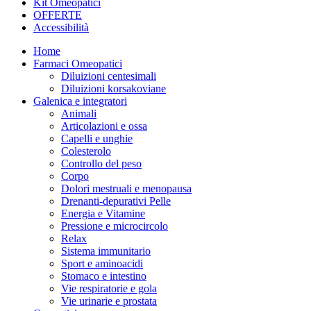
Kit Omeopatici
OFFERTE
Accessibilità
Home
Farmaci Omeopatici
Diluizioni centesimali
Diluizioni korsakoviane
Galenica e integratori
Animali
Articolazioni e ossa
Capelli e unghie
Colesterolo
Controllo del peso
Corpo
Dolori mestruali e menopausa
Drenanti-depurativi Pelle
Energia e Vitamine
Pressione e microcircolo
Relax
Sistema immunitario
Sport e aminoacidi
Stomaco e intestino
Vie respiratorie e gola
Vie urinarie e prostata