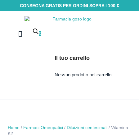
CONSEGNA GRATIS PER ORDINI SOPRA I 100 €
0
Farmaci Omeopatici
Galenica e integratori
Oli Essenziali
Tinture madri
Macerati glicerici
Alimenti senza glutine
Kit Omeopatici
Il tuo carrello
Nessun prodotto nel carrello.
Home
/
Farmaci Omeopatici
/
Diluizioni centesimali
/ Vitamina
K2