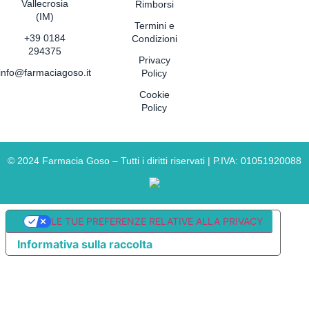
Vallecrosia
Rimborsi
(IM)
Termini e
+39 0184
Condizioni
294375
Privacy
info@farmaciagoso.it
Policy
Cookie
Policy
©
2024
Farmacia Goso – Tutti i diritti riservati | P.IVA: 01051920088
LE TUE PREFERENZE RELATIVE ALLA PRIVACY
Informativa sulla raccolta