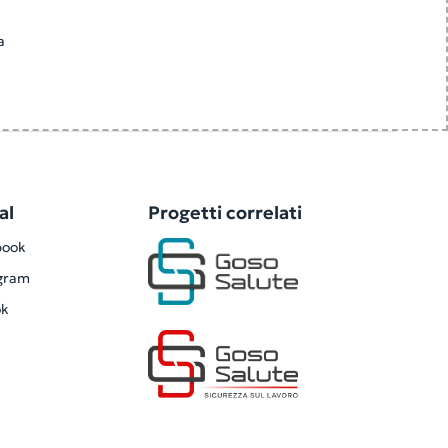
a
al
Progetti correlati
book
gram
ok