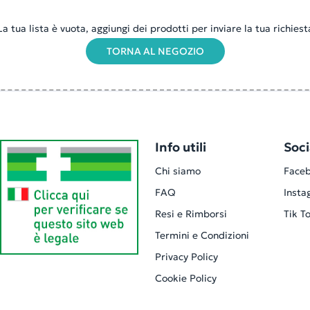
La tua lista è vuota, aggiungi dei prodotti per inviare la tua richiest
TORNA AL NEGOZIO
Info utili
Soci
Chi siamo
Face
FAQ
Insta
Resi e Rimborsi
Tik T
Termini e Condizioni
Privacy Policy
Cookie Policy