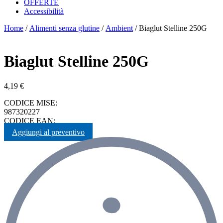
OFFERTE
Accessibilità
Home
/
Alimenti senza glutine
/
Ambient
/ Biaglut Stelline 250G
Biaglut Stelline 250G
4,19
€
CODICE MISE:
987320227
CODICE EAN:
Aggiungi al preventivo