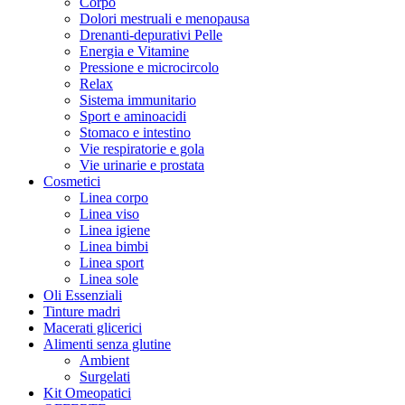
Corpo
Dolori mestruali e menopausa
Drenanti-depurativi Pelle
Energia e Vitamine
Pressione e microcircolo
Relax
Sistema immunitario
Sport e aminoacidi
Stomaco e intestino
Vie respiratorie e gola
Vie urinarie e prostata
Cosmetici
Linea corpo
Linea viso
Linea igiene
Linea bimbi
Linea sport
Linea sole
Oli Essenziali
Tinture madri
Macerati glicerici
Alimenti senza glutine
Ambient
Surgelati
Kit Omeopatici