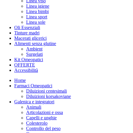
Linea viso
Linea igiene
Linea bimbi
Linea sport
Linea sole
Oli Essenziali
Tinture madri
Macerati glicerici
Alimenti senza glutine
Ambient
Surgelati
Kit Omeopatici
OFFERTE
Accessibilità
Home
Farmaci Omeopatici
Diluizioni centesimali
Diluizioni korsakoviane
Galenica e integratori
Animali
Articolazioni e ossa
Capelli e unghie
Colesterolo
Controllo del peso