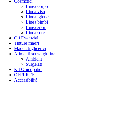
Cosmetici
Linea corpo
Linea viso
Linea igiene
Linea bimbi
Linea sport
Linea sole
Oli Essenziali
Tinture madri
Macerati glicerici
Alimenti senza glutine
Ambient
Surgelati
Kit Omeopatici
OFFERTE
Accessibilità