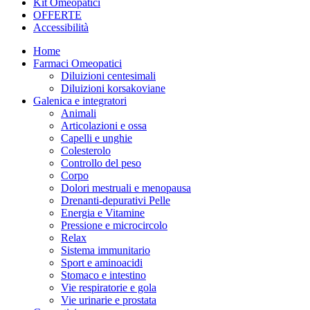
Kit Omeopatici
OFFERTE
Accessibilità
Home
Farmaci Omeopatici
Diluizioni centesimali
Diluizioni korsakoviane
Galenica e integratori
Animali
Articolazioni e ossa
Capelli e unghie
Colesterolo
Controllo del peso
Corpo
Dolori mestruali e menopausa
Drenanti-depurativi Pelle
Energia e Vitamine
Pressione e microcircolo
Relax
Sistema immunitario
Sport e aminoacidi
Stomaco e intestino
Vie respiratorie e gola
Vie urinarie e prostata