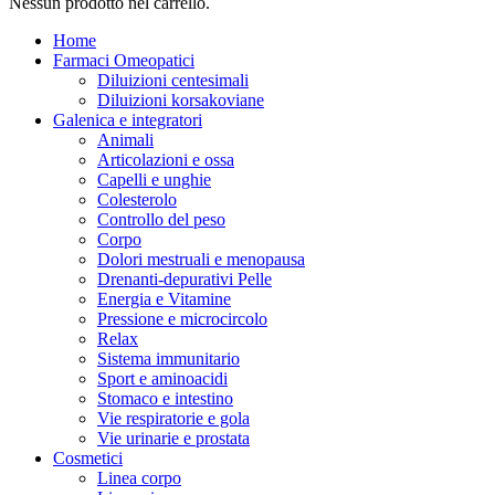
Nessun prodotto nel carrello.
Home
Farmaci Omeopatici
Diluizioni centesimali
Diluizioni korsakoviane
Galenica e integratori
Animali
Articolazioni e ossa
Capelli e unghie
Colesterolo
Controllo del peso
Corpo
Dolori mestruali e menopausa
Drenanti-depurativi Pelle
Energia e Vitamine
Pressione e microcircolo
Relax
Sistema immunitario
Sport e aminoacidi
Stomaco e intestino
Vie respiratorie e gola
Vie urinarie e prostata
Cosmetici
Linea corpo