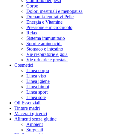
Controllo del peso
Corpo
Dolori mestruali e menopausa
Drenanti-depurativi Pelle
Energia e Vitamine
Pressione e microcircolo
Relax
Sistema immunitario
Sport e aminoacidi
Stomaco e intestino
Vie respiratorie e gola
Vie urinarie e prostata
Cosmetici
Linea corpo
Linea viso
Linea igiene
Linea bimbi
Linea sport
Linea sole
Oli Essenziali
Tinture madri
Macerati glicerici
Alimenti senza glutine
Ambient
Surgelati