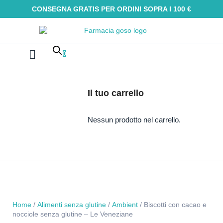
CONSEGNA GRATIS PER ORDINI SOPRA I 100 €
0
Farmaci Omeopatici
Galenica e integratori
Oli Essenziali
Tinture madri
Macerati glicerici
Alimenti senza glutine
Kit Omeopatici
Il tuo carrello
Nessun prodotto nel carrello.
Home
/
Alimenti senza glutine
/
Ambient
/ Biscotti con cacao e
nocciole senza glutine – Le Veneziane