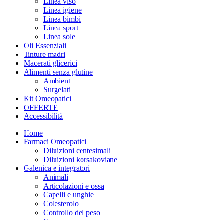
Linea viso
Linea igiene
Linea bimbi
Linea sport
Linea sole
Oli Essenziali
Tinture madri
Macerati glicerici
Alimenti senza glutine
Ambient
Surgelati
Kit Omeopatici
OFFERTE
Accessibilità
Home
Farmaci Omeopatici
Diluizioni centesimali
Diluizioni korsakoviane
Galenica e integratori
Animali
Articolazioni e ossa
Capelli e unghie
Colesterolo
Controllo del peso