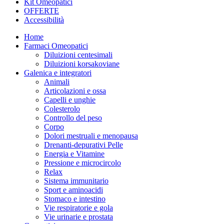
Kit Omeopatici
OFFERTE
Accessibilità
Home
Farmaci Omeopatici
Diluizioni centesimali
Diluizioni korsakoviane
Galenica e integratori
Animali
Articolazioni e ossa
Capelli e unghie
Colesterolo
Controllo del peso
Corpo
Dolori mestruali e menopausa
Drenanti-depurativi Pelle
Energia e Vitamine
Pressione e microcircolo
Relax
Sistema immunitario
Sport e aminoacidi
Stomaco e intestino
Vie respiratorie e gola
Vie urinarie e prostata