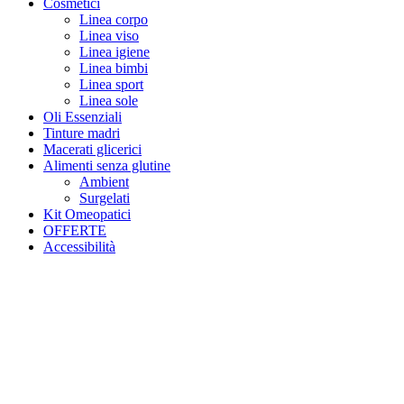
Cosmetici
Linea corpo
Linea viso
Linea igiene
Linea bimbi
Linea sport
Linea sole
Oli Essenziali
Tinture madri
Macerati glicerici
Alimenti senza glutine
Ambient
Surgelati
Kit Omeopatici
OFFERTE
Accessibilità