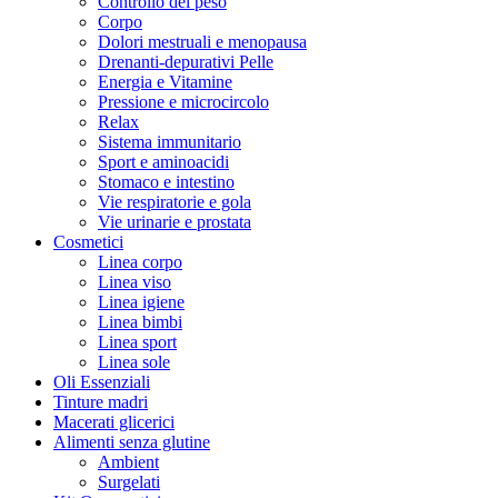
Controllo del peso
Corpo
Dolori mestruali e menopausa
Drenanti-depurativi Pelle
Energia e Vitamine
Pressione e microcircolo
Relax
Sistema immunitario
Sport e aminoacidi
Stomaco e intestino
Vie respiratorie e gola
Vie urinarie e prostata
Cosmetici
Linea corpo
Linea viso
Linea igiene
Linea bimbi
Linea sport
Linea sole
Oli Essenziali
Tinture madri
Macerati glicerici
Alimenti senza glutine
Ambient
Surgelati