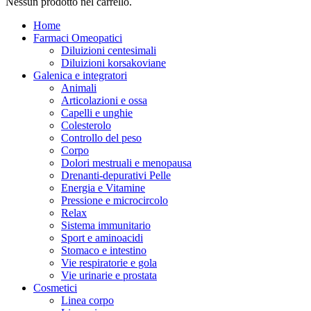
Nessun prodotto nel carrello.
Home
Farmaci Omeopatici
Diluizioni centesimali
Diluizioni korsakoviane
Galenica e integratori
Animali
Articolazioni e ossa
Capelli e unghie
Colesterolo
Controllo del peso
Corpo
Dolori mestruali e menopausa
Drenanti-depurativi Pelle
Energia e Vitamine
Pressione e microcircolo
Relax
Sistema immunitario
Sport e aminoacidi
Stomaco e intestino
Vie respiratorie e gola
Vie urinarie e prostata
Cosmetici
Linea corpo