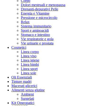
Corpo
Dolori mestruali e menopausa
Drenanti-depurativi Pelle
Energia e Vitamine
Pressione e microcircolo
Relax
Sistema immunitario
Sport e aminoacidi
Stomaco e intestino
Vie respiratorie e gola
Vie urinarie e prostata
Cosmetici
Linea corpo
Linea viso
Linea igiene
Linea bimbi
Linea sport
Linea sole
Oli Essenziali
Tinture madri
Macerati glicerici
Alimenti senza glutine
Ambient
Surgelati
Kit Omeopatici