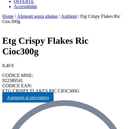
OFFERTE
Accessibilità
Home
/
Alimenti senza glutine
/
Ambient
/ Etg Crispy Flakes Ric
Cioc300g
Etg Crispy Flakes Ric
Cioc300g
8,40
€
CODICE MISE:
922389541
CODICE EAN:
ETG CRISPY FLAKES RIC CIOC300G
Aggiungi al preventivo