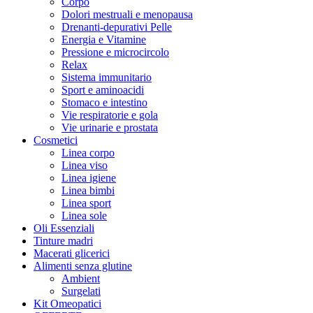
Corpo
Dolori mestruali e menopausa
Drenanti-depurativi Pelle
Energia e Vitamine
Pressione e microcircolo
Relax
Sistema immunitario
Sport e aminoacidi
Stomaco e intestino
Vie respiratorie e gola
Vie urinarie e prostata
Cosmetici
Linea corpo
Linea viso
Linea igiene
Linea bimbi
Linea sport
Linea sole
Oli Essenziali
Tinture madri
Macerati glicerici
Alimenti senza glutine
Ambient
Surgelati
Kit Omeopatici