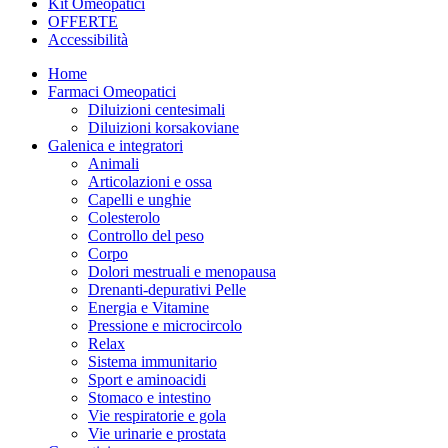
Kit Omeopatici
OFFERTE
Accessibilità
Home
Farmaci Omeopatici
Diluizioni centesimali
Diluizioni korsakoviane
Galenica e integratori
Animali
Articolazioni e ossa
Capelli e unghie
Colesterolo
Controllo del peso
Corpo
Dolori mestruali e menopausa
Drenanti-depurativi Pelle
Energia e Vitamine
Pressione e microcircolo
Relax
Sistema immunitario
Sport e aminoacidi
Stomaco e intestino
Vie respiratorie e gola
Vie urinarie e prostata