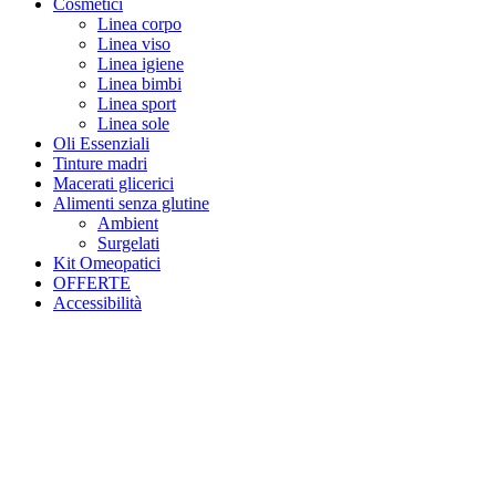
Cosmetici
Linea corpo
Linea viso
Linea igiene
Linea bimbi
Linea sport
Linea sole
Oli Essenziali
Tinture madri
Macerati glicerici
Alimenti senza glutine
Ambient
Surgelati
Kit Omeopatici
OFFERTE
Accessibilità