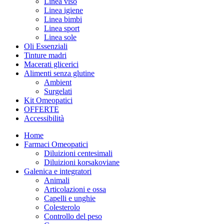
Linea viso
Linea igiene
Linea bimbi
Linea sport
Linea sole
Oli Essenziali
Tinture madri
Macerati glicerici
Alimenti senza glutine
Ambient
Surgelati
Kit Omeopatici
OFFERTE
Accessibilità
Home
Farmaci Omeopatici
Diluizioni centesimali
Diluizioni korsakoviane
Galenica e integratori
Animali
Articolazioni e ossa
Capelli e unghie
Colesterolo
Controllo del peso