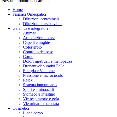
Nessun prodotto nel carrello.
Home
Farmaci Omeopatici
Diluizioni centesimali
Diluizioni korsakoviane
Galenica e integratori
Animali
Articolazioni e ossa
Capelli e unghie
Colesterolo
Controllo del peso
Corpo
Dolori mestruali e menopausa
Drenanti-depurativi Pelle
Energia e Vitamine
Pressione e microcircolo
Relax
Sistema immunitario
Sport e aminoacidi
Stomaco e intestino
Vie respiratorie e gola
Vie urinarie e prostata
Cosmetici
Linea corpo