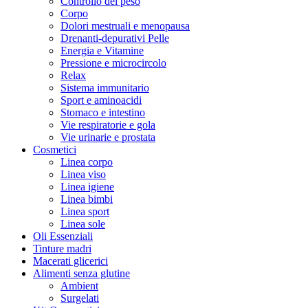
Controllo del peso
Corpo
Dolori mestruali e menopausa
Drenanti-depurativi Pelle
Energia e Vitamine
Pressione e microcircolo
Relax
Sistema immunitario
Sport e aminoacidi
Stomaco e intestino
Vie respiratorie e gola
Vie urinarie e prostata
Cosmetici
Linea corpo
Linea viso
Linea igiene
Linea bimbi
Linea sport
Linea sole
Oli Essenziali
Tinture madri
Macerati glicerici
Alimenti senza glutine
Ambient
Surgelati