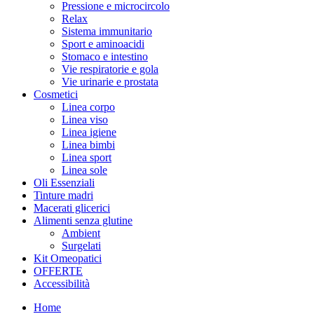
Pressione e microcircolo
Relax
Sistema immunitario
Sport e aminoacidi
Stomaco e intestino
Vie respiratorie e gola
Vie urinarie e prostata
Cosmetici
Linea corpo
Linea viso
Linea igiene
Linea bimbi
Linea sport
Linea sole
Oli Essenziali
Tinture madri
Macerati glicerici
Alimenti senza glutine
Ambient
Surgelati
Kit Omeopatici
OFFERTE
Accessibilità
Home