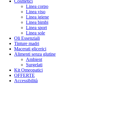
Cosmetici
Linea corpo
Linea viso
Linea igiene
Linea bimbi
Linea sport
Linea sole
Oli Essenziali
Tinture madri
Macerati glicerici
Alimenti senza glutine
Ambient
Surgelati
Kit Omeopatici
OFFERTE
Accessibilità