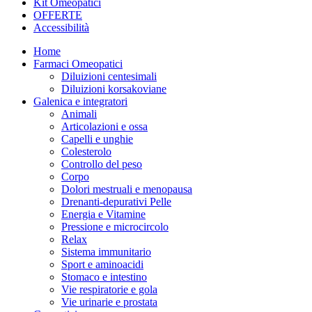
Kit Omeopatici
OFFERTE
Accessibilità
Home
Farmaci Omeopatici
Diluizioni centesimali
Diluizioni korsakoviane
Galenica e integratori
Animali
Articolazioni e ossa
Capelli e unghie
Colesterolo
Controllo del peso
Corpo
Dolori mestruali e menopausa
Drenanti-depurativi Pelle
Energia e Vitamine
Pressione e microcircolo
Relax
Sistema immunitario
Sport e aminoacidi
Stomaco e intestino
Vie respiratorie e gola
Vie urinarie e prostata