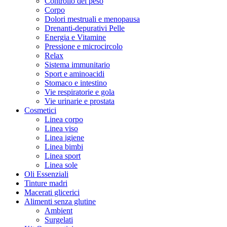
Controllo del peso
Corpo
Dolori mestruali e menopausa
Drenanti-depurativi Pelle
Energia e Vitamine
Pressione e microcircolo
Relax
Sistema immunitario
Sport e aminoacidi
Stomaco e intestino
Vie respiratorie e gola
Vie urinarie e prostata
Cosmetici
Linea corpo
Linea viso
Linea igiene
Linea bimbi
Linea sport
Linea sole
Oli Essenziali
Tinture madri
Macerati glicerici
Alimenti senza glutine
Ambient
Surgelati