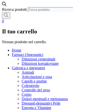
Ricerca prodotti
0
Il tuo carrello
Nessun prodotto nel carrello.
Home
Farmaci Omeopatici
Diluizioni centesimali
Diluizioni korsakoviane
Galenica e integratori
Animali
Articolazioni e ossa
Capelli e unghie
Colesterolo
Controllo del peso
Corpo
Dolori mestruali e menopausa
Drenanti-depurativi Pelle
Energia e Vitamine