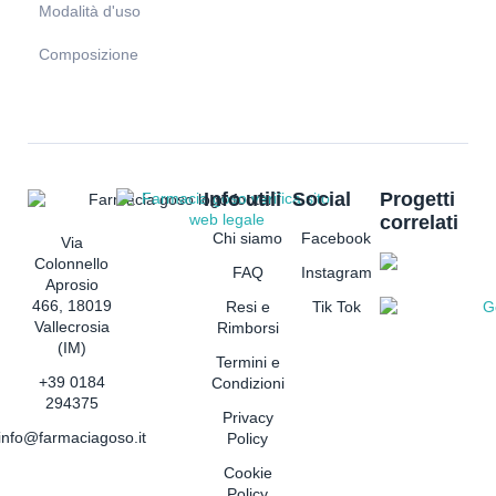
Modalità d'uso
Composizione
Info utili
Social
Progetti
correlati
Chi siamo
Facebook
Via
Colonnello
FAQ
Instagram
Aprosio
466, 18019
Resi e
Tik Tok
Vallecrosia
Rimborsi
(IM)
Termini e
+39 0184
Condizioni
294375
Privacy
info@farmaciagoso.it
Policy
Cookie
Policy