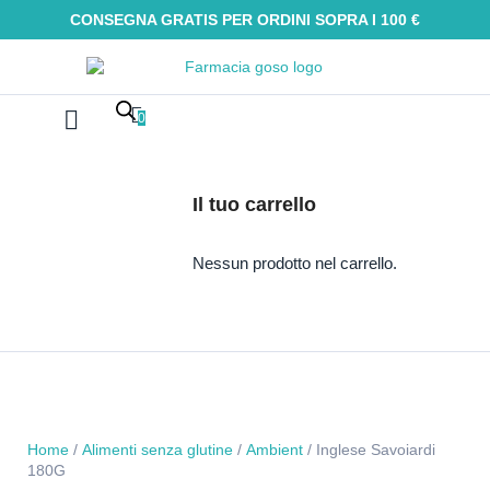
CONSEGNA GRATIS PER ORDINI SOPRA I 100 €
0
Farmaci Omeopatici
Galenica e integratori
Oli Essenziali
Tinture madri
Macerati glicerici
Alimenti senza glutine
Kit Omeopatici
Il tuo carrello
Nessun prodotto nel carrello.
Home
/
Alimenti senza glutine
/
Ambient
/ Inglese Savoiardi
180G