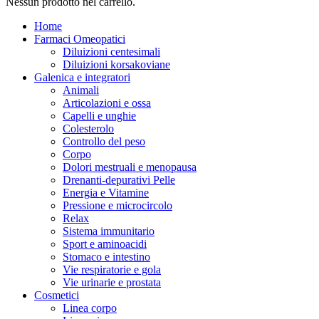
Nessun prodotto nel carrello.
Home
Farmaci Omeopatici
Diluizioni centesimali
Diluizioni korsakoviane
Galenica e integratori
Animali
Articolazioni e ossa
Capelli e unghie
Colesterolo
Controllo del peso
Corpo
Dolori mestruali e menopausa
Drenanti-depurativi Pelle
Energia e Vitamine
Pressione e microcircolo
Relax
Sistema immunitario
Sport e aminoacidi
Stomaco e intestino
Vie respiratorie e gola
Vie urinarie e prostata
Cosmetici
Linea corpo