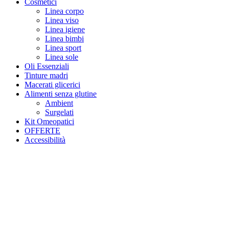
Cosmetici
Linea corpo
Linea viso
Linea igiene
Linea bimbi
Linea sport
Linea sole
Oli Essenziali
Tinture madri
Macerati glicerici
Alimenti senza glutine
Ambient
Surgelati
Kit Omeopatici
OFFERTE
Accessibilità