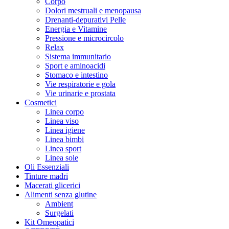
Corpo
Dolori mestruali e menopausa
Drenanti-depurativi Pelle
Energia e Vitamine
Pressione e microcircolo
Relax
Sistema immunitario
Sport e aminoacidi
Stomaco e intestino
Vie respiratorie e gola
Vie urinarie e prostata
Cosmetici
Linea corpo
Linea viso
Linea igiene
Linea bimbi
Linea sport
Linea sole
Oli Essenziali
Tinture madri
Macerati glicerici
Alimenti senza glutine
Ambient
Surgelati
Kit Omeopatici