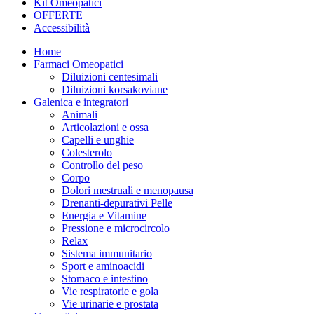
Kit Omeopatici
OFFERTE
Accessibilità
Home
Farmaci Omeopatici
Diluizioni centesimali
Diluizioni korsakoviane
Galenica e integratori
Animali
Articolazioni e ossa
Capelli e unghie
Colesterolo
Controllo del peso
Corpo
Dolori mestruali e menopausa
Drenanti-depurativi Pelle
Energia e Vitamine
Pressione e microcircolo
Relax
Sistema immunitario
Sport e aminoacidi
Stomaco e intestino
Vie respiratorie e gola
Vie urinarie e prostata