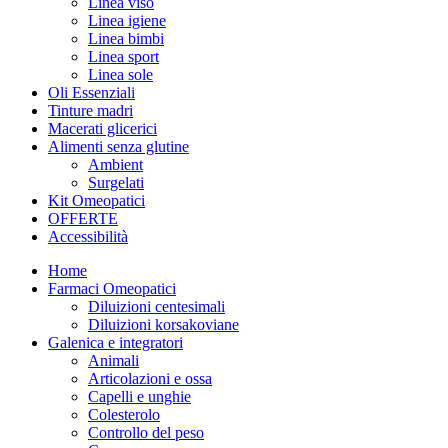
Linea viso
Linea igiene
Linea bimbi
Linea sport
Linea sole
Oli Essenziali
Tinture madri
Macerati glicerici
Alimenti senza glutine
Ambient
Surgelati
Kit Omeopatici
OFFERTE
Accessibilità
Home
Farmaci Omeopatici
Diluizioni centesimali
Diluizioni korsakoviane
Galenica e integratori
Animali
Articolazioni e ossa
Capelli e unghie
Colesterolo
Controllo del peso