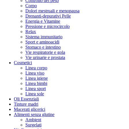
Controllo del peso
Corpo
Dolori mestruali e menopausa
Drenanti-depurativi Pelle
Energia e Vitamine
Pressione e microcircolo
Relax
Sistema immunitario
Sport e aminoacidi
Stomaco e intestino
Vie respiratorie e gola
Vie urinarie e prostata
Cosmetici
Linea corpo
Linea viso
Linea igiene
Linea bimbi
Linea sport
Linea sole
Oli Essenziali
Tinture madri
Macerati glicerici
Alimenti senza glutine
Ambient
Surgelati