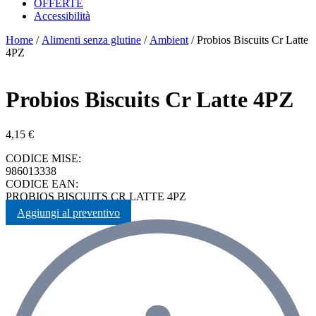
OFFERTE
Accessibilità
Home
/
Alimenti senza glutine
/
Ambient
/ Probios Biscuits Cr Latte
4PZ
Probios Biscuits Cr Latte 4PZ
4,15
€
CODICE MISE:
986013338
CODICE EAN:
PROBIOS BISCUITS CR LATTE 4PZ
Aggiungi al preventivo