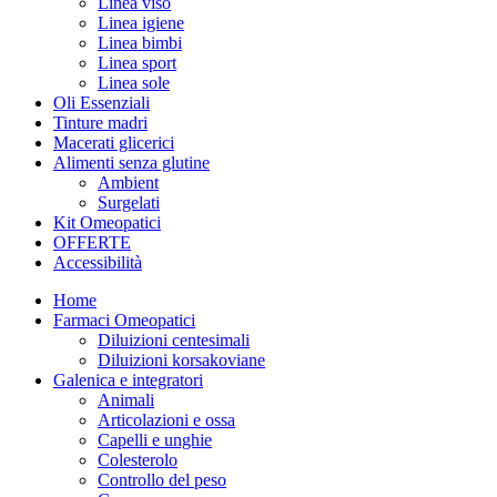
Linea viso
Linea igiene
Linea bimbi
Linea sport
Linea sole
Oli Essenziali
Tinture madri
Macerati glicerici
Alimenti senza glutine
Ambient
Surgelati
Kit Omeopatici
OFFERTE
Accessibilità
Home
Farmaci Omeopatici
Diluizioni centesimali
Diluizioni korsakoviane
Galenica e integratori
Animali
Articolazioni e ossa
Capelli e unghie
Colesterolo
Controllo del peso