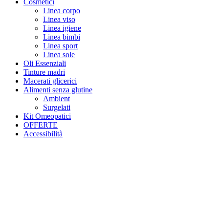
Cosmetici
Linea corpo
Linea viso
Linea igiene
Linea bimbi
Linea sport
Linea sole
Oli Essenziali
Tinture madri
Macerati glicerici
Alimenti senza glutine
Ambient
Surgelati
Kit Omeopatici
OFFERTE
Accessibilità