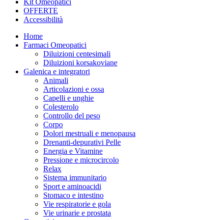
Kit Omeopatici
OFFERTE
Accessibilità
Home
Farmaci Omeopatici
Diluizioni centesimali
Diluizioni korsakoviane
Galenica e integratori
Animali
Articolazioni e ossa
Capelli e unghie
Colesterolo
Controllo del peso
Corpo
Dolori mestruali e menopausa
Drenanti-depurativi Pelle
Energia e Vitamine
Pressione e microcircolo
Relax
Sistema immunitario
Sport e aminoacidi
Stomaco e intestino
Vie respiratorie e gola
Vie urinarie e prostata