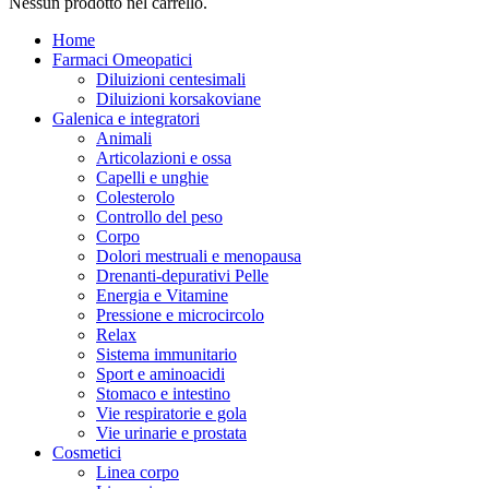
Nessun prodotto nel carrello.
Home
Farmaci Omeopatici
Diluizioni centesimali
Diluizioni korsakoviane
Galenica e integratori
Animali
Articolazioni e ossa
Capelli e unghie
Colesterolo
Controllo del peso
Corpo
Dolori mestruali e menopausa
Drenanti-depurativi Pelle
Energia e Vitamine
Pressione e microcircolo
Relax
Sistema immunitario
Sport e aminoacidi
Stomaco e intestino
Vie respiratorie e gola
Vie urinarie e prostata
Cosmetici
Linea corpo