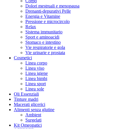
Corpo
Dolori mestruali e menopausa
Drenanti-depurativi Pelle
Energia e Vitamine
Pressione e microcircolo
Relax
Sistema immunitario
Sport e aminoacidi
Stomaco e intestino
Vie respiratorie e gola
Vie urinarie e prostata
Cosmetici
Linea corpo
Linea viso
Linea igiene
Linea bimbi
Linea sport
Linea sole
Oli Essenziali
Tinture madri
Macerati glicerici
Alimenti senza glutine
Ambient
Surgelati
Kit Omeopatici