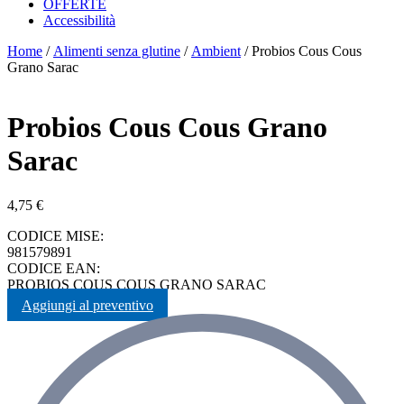
OFFERTE
Accessibilità
Home
/
Alimenti senza glutine
/
Ambient
/ Probios Cous Cous
Grano Sarac
Probios Cous Cous Grano
Sarac
4,75
€
CODICE MISE:
981579891
CODICE EAN:
PROBIOS COUS COUS GRANO SARAC
Aggiungi al preventivo