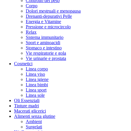
Controllo del peso
Corpo
Dolori mestruali e menopausa
Drenanti-depurativi Pelle
Energia e Vitamine
Pressione e microcircolo
Relax
Sistema immunitario
Sport e aminoacidi
Stomaco e intestino
Vie respiratorie e gola
Vie urinarie e prostata
Cosmetici
Linea corpo
Linea viso
Linea igiene
Linea bimbi
Linea sport
Linea sole
Oli Essenziali
Tinture madri
Macerati glicerici
Alimenti senza glutine
Ambient
Surgelati