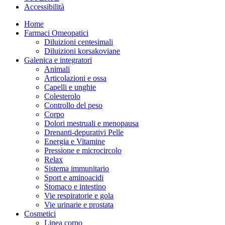
Accessibilità
Home
Farmaci Omeopatici
Diluizioni centesimali
Diluizioni korsakoviane
Galenica e integratori
Animali
Articolazioni e ossa
Capelli e unghie
Colesterolo
Controllo del peso
Corpo
Dolori mestruali e menopausa
Drenanti-depurativi Pelle
Energia e Vitamine
Pressione e microcircolo
Relax
Sistema immunitario
Sport e aminoacidi
Stomaco e intestino
Vie respiratorie e gola
Vie urinarie e prostata
Cosmetici
Linea corpo