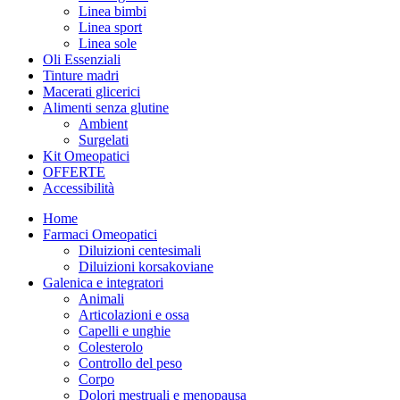
Linea bimbi
Linea sport
Linea sole
Oli Essenziali
Tinture madri
Macerati glicerici
Alimenti senza glutine
Ambient
Surgelati
Kit Omeopatici
OFFERTE
Accessibilità
Home
Farmaci Omeopatici
Diluizioni centesimali
Diluizioni korsakoviane
Galenica e integratori
Animali
Articolazioni e ossa
Capelli e unghie
Colesterolo
Controllo del peso
Corpo
Dolori mestruali e menopausa