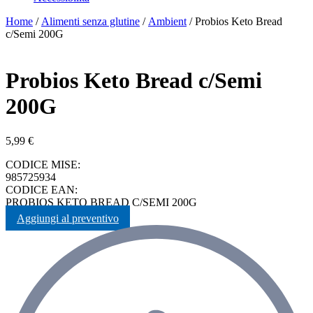
Home
/
Alimenti senza glutine
/
Ambient
/ Probios Keto Bread
c/Semi 200G
Probios Keto Bread c/Semi
200G
5,99
€
CODICE MISE:
985725934
CODICE EAN:
PROBIOS KETO BREAD C/SEMI 200G
Aggiungi al preventivo