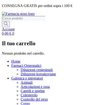
Vai
CONSEGNA GRATIS per ordini sopra i 100 €
al
contenuto
Ricerca
prodotti
Account
0,00
€
0
Il tuo carrello
Nessun prodotto nel carrello.
Home
Farmaci Omeopatici
Diluizioni centesimali
Diluizioni korsakoviane
Galenica e integratori
Animali
Articolazioni e ossa
Capelli e unghie
Colesterolo
Controllo del peso
Corpo