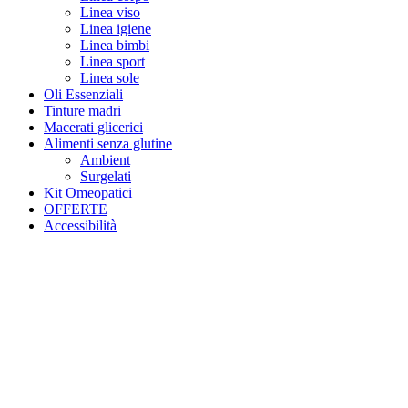
Linea viso
Linea igiene
Linea bimbi
Linea sport
Linea sole
Oli Essenziali
Tinture madri
Macerati glicerici
Alimenti senza glutine
Ambient
Surgelati
Kit Omeopatici
OFFERTE
Accessibilità