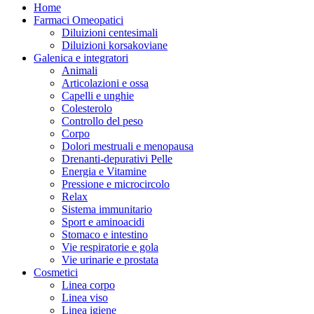
Home
Farmaci Omeopatici
Diluizioni centesimali
Diluizioni korsakoviane
Galenica e integratori
Animali
Articolazioni e ossa
Capelli e unghie
Colesterolo
Controllo del peso
Corpo
Dolori mestruali e menopausa
Drenanti-depurativi Pelle
Energia e Vitamine
Pressione e microcircolo
Relax
Sistema immunitario
Sport e aminoacidi
Stomaco e intestino
Vie respiratorie e gola
Vie urinarie e prostata
Cosmetici
Linea corpo
Linea viso
Linea igiene