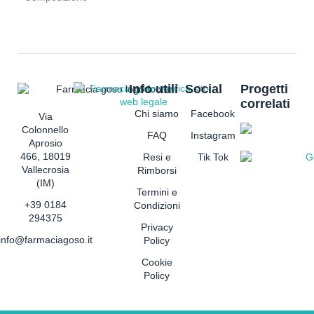
Info utili
Social
Progetti
correlati
Chi siamo
Facebook
Via
Colonnello
FAQ
Instagram
Aprosio
466, 18019
Resi e
Tik Tok
Vallecrosia
Rimborsi
(IM)
Termini e
+39 0184
Condizioni
294375
Privacy
info@farmaciagoso.it
Policy
Cookie
Policy