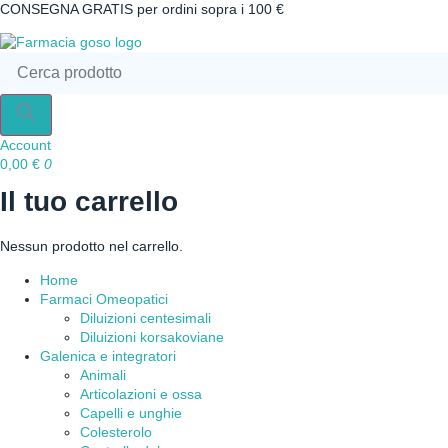
Vai
CONSEGNA GRATIS per ordini sopra i 100 €
al
contenuto
Ricerca
prodotti
Account
0,00
€
0
Il tuo carrello
Nessun prodotto nel carrello.
Home
Farmaci Omeopatici
Diluizioni centesimali
Diluizioni korsakoviane
Galenica e integratori
Animali
Articolazioni e ossa
Capelli e unghie
Colesterolo