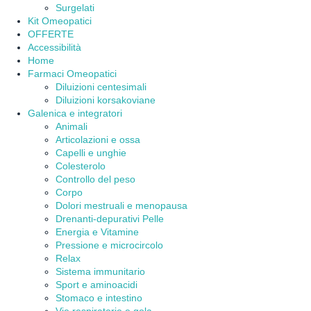
Surgelati
Kit Omeopatici
OFFERTE
Accessibilità
Home
Farmaci Omeopatici
Diluizioni centesimali
Diluizioni korsakoviane
Galenica e integratori
Animali
Articolazioni e ossa
Capelli e unghie
Colesterolo
Controllo del peso
Corpo
Dolori mestruali e menopausa
Drenanti-depurativi Pelle
Energia e Vitamine
Pressione e microcircolo
Relax
Sistema immunitario
Sport e aminoacidi
Stomaco e intestino
Vie respiratorie e gola