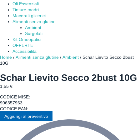
Oli Essenziali
Tinture madri
Macerati glicerici
Alimenti senza glutine
Ambient
Surgelati
Kit Omeopatici
OFFERTE
Accessibilità
Home
/
Alimenti senza glutine
/
Ambient
/ Schar Lievito Secco 2bust
10G
Schar Lievito Secco 2bust 10G
1,55
€
CODICE MISE:
906357963
CODICE EAN:
Aggiungi al preventivo