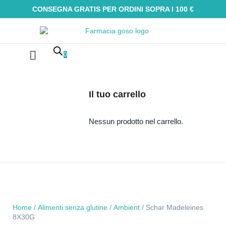
CONSEGNA GRATIS PER ORDINI SOPRA I 100 €
0
Farmaci Omeopatici
Galenica e integratori
Oli Essenziali
Tinture madri
Macerati glicerici
Alimenti senza glutine
Kit Omeopatici
Il tuo carrello
Nessun prodotto nel carrello.
Home
/
Alimenti senza glutine
/
Ambient
/ Schar Madeleines
8X30G