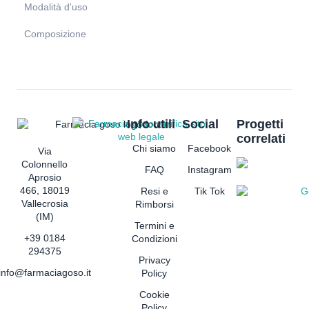
Modalità d'uso
Composizione
Info utili
Social
Progetti
correlati
Chi siamo
Facebook
Via
Colonnello
FAQ
Instagram
Aprosio
466, 18019
Resi e
Tik Tok
Vallecrosia
Rimborsi
(IM)
Termini e
+39 0184
Condizioni
294375
Privacy
info@farmaciagoso.it
Policy
Cookie
Policy