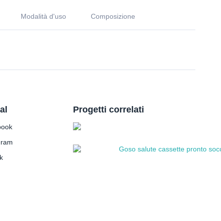
Modalità d'uso
Composizione
al
Progetti correlati
book
gram
k