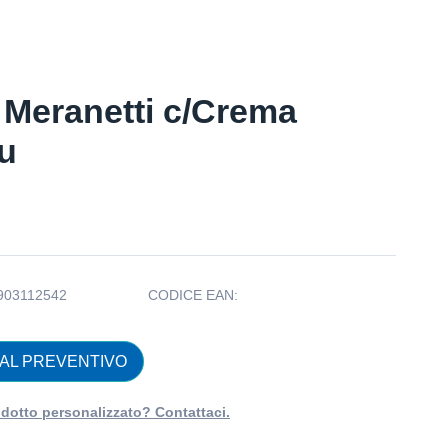
 Meranetti c/Crema
u
903112542
CODICE EAN:
 AL PREVENTIVO
dotto personalizzato? Contattaci.