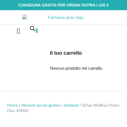
CONSEGNA GRATIS PER ORDINI SOPRA I 100 €
0
Farmaci Omeopatici
Galenica e integratori
Oli Essenziali
Tinture madri
Macerati glicerici
Alimenti senza glutine
Kit Omeopatici
Il tuo carrello
Nessun prodotto nel carrello.
Home
/
Alimenti senza glutine
/
Ambient
/ Schar Muffins Choco
Cioc 4X65G