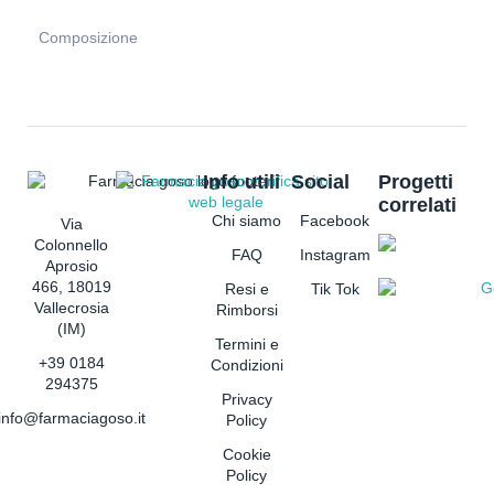
Composizione
Info utili
Social
Progetti
correlati
Chi siamo
Facebook
Via
Colonnello
FAQ
Instagram
Aprosio
466, 18019
Resi e
Tik Tok
Vallecrosia
Rimborsi
(IM)
Termini e
+39 0184
Condizioni
294375
Privacy
info@farmaciagoso.it
Policy
Cookie
Policy