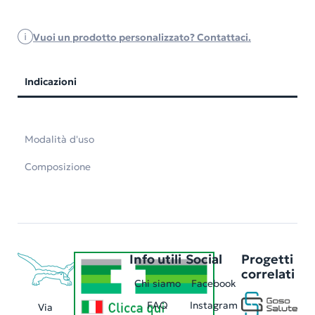
Vuoi un prodotto personalizzato? Contattaci.
Indicazioni
Modalità d'uso
Composizione
Info utili
Social
Progetti
correlati
Chi siamo
Facebook
FAQ
Instagram
Via