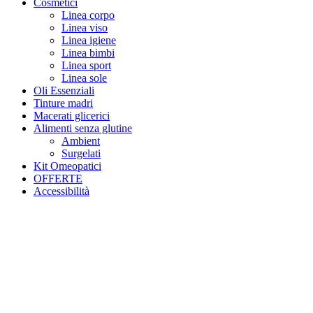
Cosmetici
Linea corpo
Linea viso
Linea igiene
Linea bimbi
Linea sport
Linea sole
Oli Essenziali
Tinture madri
Macerati glicerici
Alimenti senza glutine
Ambient
Surgelati
Kit Omeopatici
OFFERTE
Accessibilità