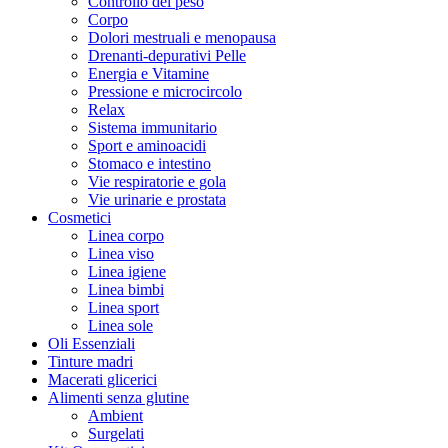
Controllo del peso
Corpo
Dolori mestruali e menopausa
Drenanti-depurativi Pelle
Energia e Vitamine
Pressione e microcircolo
Relax
Sistema immunitario
Sport e aminoacidi
Stomaco e intestino
Vie respiratorie e gola
Vie urinarie e prostata
Cosmetici
Linea corpo
Linea viso
Linea igiene
Linea bimbi
Linea sport
Linea sole
Oli Essenziali
Tinture madri
Macerati glicerici
Alimenti senza glutine
Ambient
Surgelati