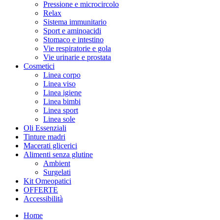
Pressione e microcircolo
Relax
Sistema immunitario
Sport e aminoacidi
Stomaco e intestino
Vie respiratorie e gola
Vie urinarie e prostata
Cosmetici
Linea corpo
Linea viso
Linea igiene
Linea bimbi
Linea sport
Linea sole
Oli Essenziali
Tinture madri
Macerati glicerici
Alimenti senza glutine
Ambient
Surgelati
Kit Omeopatici
OFFERTE
Accessibilità
Home