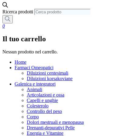
Ricerca prodotti
0
Il tuo carrello
Nessun prodotto nel carrello.
Home
Farmaci Omeopatici
Diluizioni centesimali
Diluizioni korsakoviane
Galenica e integratori
Animali
Articolazioni e ossa
Capelli e unghie
Colesterolo
Controllo del peso
Corpo
Dolori mestruali e menopausa
Drenanti-depurativi Pelle
Energia e Vitamine