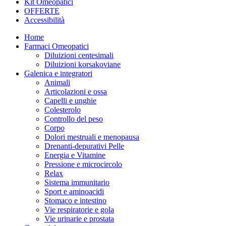
Kit Omeopatici
OFFERTE
Accessibilità
Home
Farmaci Omeopatici
Diluizioni centesimali
Diluizioni korsakoviane
Galenica e integratori
Animali
Articolazioni e ossa
Capelli e unghie
Colesterolo
Controllo del peso
Corpo
Dolori mestruali e menopausa
Drenanti-depurativi Pelle
Energia e Vitamine
Pressione e microcircolo
Relax
Sistema immunitario
Sport e aminoacidi
Stomaco e intestino
Vie respiratorie e gola
Vie urinarie e prostata