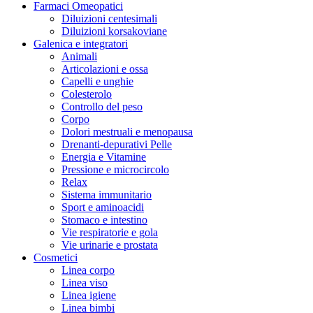
Farmaci Omeopatici
Diluizioni centesimali
Diluizioni korsakoviane
Galenica e integratori
Animali
Articolazioni e ossa
Capelli e unghie
Colesterolo
Controllo del peso
Corpo
Dolori mestruali e menopausa
Drenanti-depurativi Pelle
Energia e Vitamine
Pressione e microcircolo
Relax
Sistema immunitario
Sport e aminoacidi
Stomaco e intestino
Vie respiratorie e gola
Vie urinarie e prostata
Cosmetici
Linea corpo
Linea viso
Linea igiene
Linea bimbi