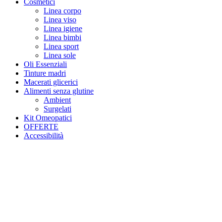
Cosmetici
Linea corpo
Linea viso
Linea igiene
Linea bimbi
Linea sport
Linea sole
Oli Essenziali
Tinture madri
Macerati glicerici
Alimenti senza glutine
Ambient
Surgelati
Kit Omeopatici
OFFERTE
Accessibilità