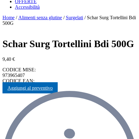
OFFERTE
Accessibilità
Home
/
Alimenti senza glutine
/
Surgelati
/ Schar Surg Tortellini Bdi
500G
Schar Surg Tortellini Bdi 500G
9,40
€
CODICE MISE:
973965407
CODICE EAN:
Aggiungi al preventivo