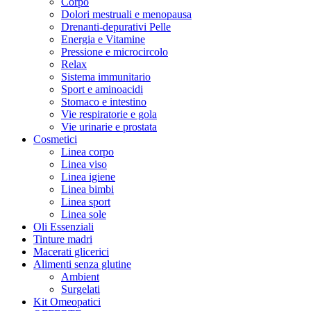
Corpo
Dolori mestruali e menopausa
Drenanti-depurativi Pelle
Energia e Vitamine
Pressione e microcircolo
Relax
Sistema immunitario
Sport e aminoacidi
Stomaco e intestino
Vie respiratorie e gola
Vie urinarie e prostata
Cosmetici
Linea corpo
Linea viso
Linea igiene
Linea bimbi
Linea sport
Linea sole
Oli Essenziali
Tinture madri
Macerati glicerici
Alimenti senza glutine
Ambient
Surgelati
Kit Omeopatici