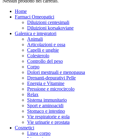
Nessun prodotto nel carrello.
Home
Farmaci Omeopatici
Diluizioni centesimali
Diluizioni korsakoviane
Galenica e integratori
Animali
Articolazioni e ossa
Capelli e unghie
Colesterolo
Controllo del peso
Corpo
Dolori mestruali e menopausa
Drenanti-depurativi Pelle
Energia e Vitamine
Pressione e microcircolo
Relax
Sistema immunitario
Sport e aminoacidi
Stomaco e intestino
Vie respiratorie e gola
Vie urinarie e prostata
Cosmetici
Linea corpo