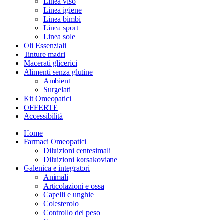
Linea viso
Linea igiene
Linea bimbi
Linea sport
Linea sole
Oli Essenziali
Tinture madri
Macerati glicerici
Alimenti senza glutine
Ambient
Surgelati
Kit Omeopatici
OFFERTE
Accessibilità
Home
Farmaci Omeopatici
Diluizioni centesimali
Diluizioni korsakoviane
Galenica e integratori
Animali
Articolazioni e ossa
Capelli e unghie
Colesterolo
Controllo del peso