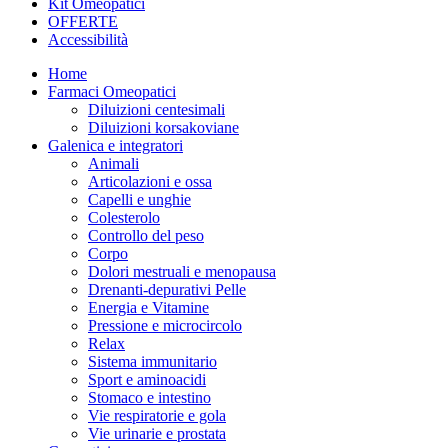
Kit Omeopatici
OFFERTE
Accessibilità
Home
Farmaci Omeopatici
Diluizioni centesimali
Diluizioni korsakoviane
Galenica e integratori
Animali
Articolazioni e ossa
Capelli e unghie
Colesterolo
Controllo del peso
Corpo
Dolori mestruali e menopausa
Drenanti-depurativi Pelle
Energia e Vitamine
Pressione e microcircolo
Relax
Sistema immunitario
Sport e aminoacidi
Stomaco e intestino
Vie respiratorie e gola
Vie urinarie e prostata